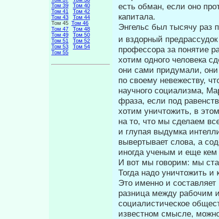
есть обман, если оно про
Том 39
Том 40
Том 41
Том 42
капитала.
Том 43
Том 44
Том 45
Том 46
Энгельс был тысячу раз п
Том 47
Том 48
Том 49
Том 50
и вздорный предрассудо
Том 51
Том 52
Том 53
Том 54
профессора за по­нятие р
Том 55
хотим одного человека сд
они сами придумали, они
по своему невежеству, ч
научного социализма, Мар
фраза, если под равенст
хотим уничтожить, в этом
на то, что мы сделаем вс
и глу­пая выдумка интелл
вывертывает слова, а сод
иногда ученым и еще кем 
И вот мы говорим: мы ста
Тогда надо уничтожить и
Это именно и составляет
разница между рабочим и
социалистическое обществ
известном смысле, можно