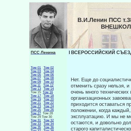
В.И.Ленин ПСС т
ВНЕШКОЛ
ПСС Ленина
I ВСЕРОССИЙСКИЙ СЪЕЗ
Том 01
Том 02
Том 03
Том 04
Том 05
Том 06
Том 07
Том 08
Нет. Еще до социалистич
Том 09
Том 10
отменить сразу нельзя, 
Том 11
Том 12
Том 13
Том 14
очень много техниче­ских 
Том 15
Том 16
Том 17
Том 18
организационных завоеван
Том 19
Том 20
Том 21
Том 22
приходится оставаться пр
Том 23
Том 24
положении, когда каждый
Том 25
Том 26
Том 27
Том 28
эксплуатацию. И мы не мо
Том 29 Том 30
Том 31
Том 32
остаются, и довольно дол
Том 33
Том 34
Том 35
Том 36
старого капи­талистическ
Том 37
Том 38