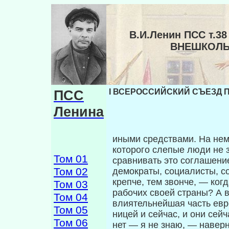
В.И.Ленин ПСС т.
ВНЕШКОЛЬ
ПСС
I ВСЕРОССИЙСКИЙ СЪЕЗД 
Ленина
иными средствами. На нем
которого сле­пые люди не
Том 01
сравнивать это соглашени
Том 02
демократы, социалисты, с
крепче, тем звонче, — ког
Том 03
рабочих своей страны? А в
Том 04
влиятельнейшая часть евр
Том 05
ницей и сейчас, и они сей
Том 06
нет — я не знаю, — навер