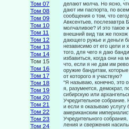
Том 07
делают молча. Но ясно, что
дают им паспорта, по все
Том 08
сообщения о том, что сего
Том 09
Авксентьев, послезавтра Б
Том 10
молчаливое? И это такое 
Том 11
внешний вид так же похож 
Том 12
дающего ружье и деньги ба
независимо от его цели и 
Том 13
того, для чего я даю банди
Том 14
избавиться, когда они на 
Том 15
что, если я не дам им рев
Том 16
оружие бандитам, которые 
Том 17
от которого я уча­ствую?
Том 18
"Я называю, конечно, это 
я, ра­зумеется, демократ,
Том 19
сибирскую или архан­гельс
Том 20
Учредительное собрание. 
Том 21
и если я оказываю услугу 
Том 22
американским империалиста
Том 23
Учредительного собрания,
ления и свержения насиль
Том 24