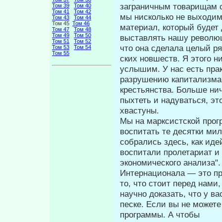
заграничным товарищам с
Том 39
Том 40
Том 41
Том 42
мы нисколько не выходим
Том 43
Том 44
Том 45
Том 46
материал, который будет
Том 47
Том 48
Том 49
Том 50
выставлять нашу революц
Том 51
Том 52
что она сделала целый ря
Том 53
Том 54
Том 55
ских новшеств. Я этого ни
услы­шим. У нас есть пр
разрушению ка­питализма
крестьянства. Больше нич
пыхтеть и надуваться, э
хвастуны.
Мы на марксистской прог
вос­питать те десятки ми
собрались здесь, как ид
воспитали пролетариат и 
экономического анализа".
Интернационала — это пр
то, что стоит перед нами
научно доказать, что у ва
песке. Если вы не можете
программы. А что­бы