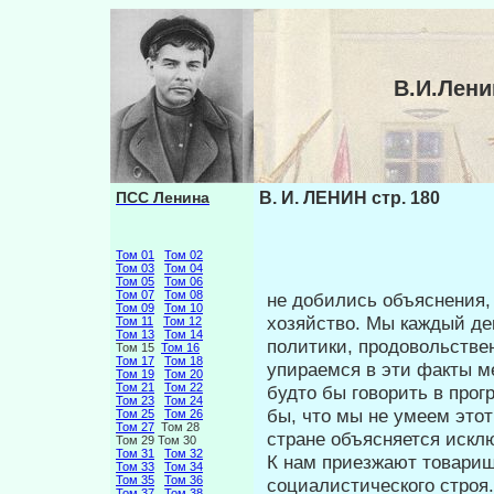
В.И.Лени
ПСС Ленина
В. И. ЛЕНИН стр. 180
Том 01
Том 02
Том 03
Том 04
Том 05
Том 06
Том 07
Том 08
не добились объяснения, 
Том 09
Том 10
хозяйство. Мы ка­ждый де
Том 11
Том 12
Том 13
Том 14
политики, продовольст­в
Том 15
Том 16
Том 17
Том 18
упираемся в эти факты ме
Том 19
Том 20
Том 21
Том 22
будто бы говорить в прог
Том 23
Том 24
бы, что мы не умеем это
Том 25
Том 26
Том 27
Том 28
стране объясняется иск
Том 29 Том 30
Том 31
Том 32
К нам приезжают товарищ
Том 33
Том 34
Том 35
Том 36
социалистиче­ского строя
Том 37
Том 38