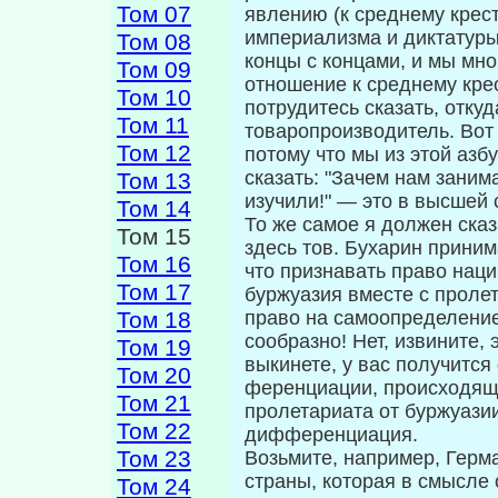
Том 07
явлению (к среднему крест
империализма и диктатуры
Том 08
концы с концами, и мы мн
Том 09
отношение к среднему крес
Том 10
потрудитесь сказать, откуд
Том 11
товаропроизводи­тель. Вот
Том 12
потому что мы из этой азб
сказать: "Зачем нам заним
Том 13
изучили!" — это в высшей 
Том 14
То же самое я должен ска
Том 15
здесь тов. Бухарин приним
Том 16
что признавать право нац
Том 17
буржуазия вместе с пролет
Том 18
право на самоопределение 
сообразно! Нет, извините, 
Том 19
выкинете, у вас получится
Том 20
ференциации, происходяще
Том 21
пролетариата от буржуазии
Том 22
дифференциация.
Том 23
Возьмите, например, Герм
страны, ко­торая в смысле 
Том 24