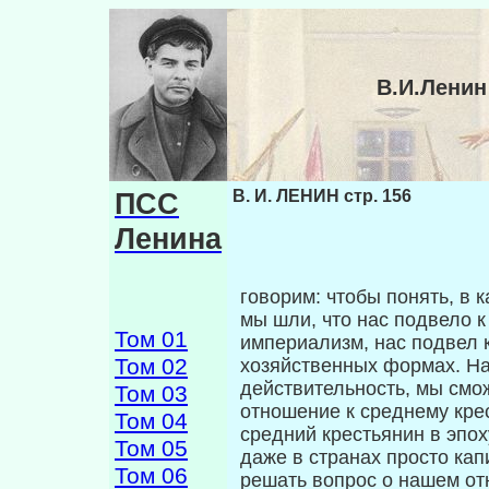
В.И.Ленин
ПСС
В. И. ЛЕНИН стр. 156
Ленина
говорим: чтобы понять, в 
мы шли, что нас подвело 
Том 01
империализм, нас под­вел 
Том 02
хозяйственных формах. Над
действительность, мы смож
Том 03
отношение к среднему крес
Том 04
средний крестьянин в эпо
Том 05
даже в странах просто кап
Том 06
решать вопрос о нашем от