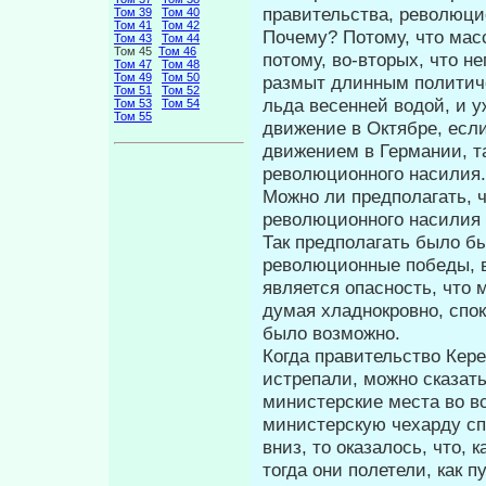
правительства, революци
Том 39
Том 40
Том 41
Том 42
Почему? Потому, что мас
Том 43
Том 44
Том 45
Том 46
потому, во-вторых, что н
Том 47
Том 48
Том 49
Том 50
размыт длинным по­литич
Том 51
Том 52
льда весенней водой, и 
Том 53
Том 54
Том 55
движение в Октябре, есл
движением в Германии, т
революционного насилия.
Можно ли предполагать, ч
рево­люционного насилия
Так предполагать было б
революционные победы, 
является опасность, что 
думая хладнокровно, спок
было возможно.
Когда правительство Кер
истре­пали, можно сказать
министерские места во в
министерскую чехарду спр
вниз, то оказалось, что, 
тогда они полетели, как п