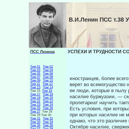
В.И.Ленин ПСС т.3
ПСС Ленина
УСПЕХИ И ТРУДНОСТИ СО
Том 01
Том 02
Том 03
Том 04
Том 05
Том 06
Том 07
Том 08
иностранцев, более всег
Том 09
Том 10
верят во все­могущество 
Том 11
Том 12
Том 13
Том 14
ее люди, которые в пылу
Том 15
Том 16
Том 17
Том 18
насилие буржуазии, — смо
Том 19
Том 20
Том 21
Том 22
пролетариат научить так
Том 23
Том 24
Есть условия, при которы
Том 25
Том 26
Том 27
Том 28
при ко­торых насилие не 
Том 29 Том 30
Том 31
Том 32
однако, что это различие
Том 33
Том 34
Том 35
Том 36
Октябре насилие, сверже­
Том 37
Том 38