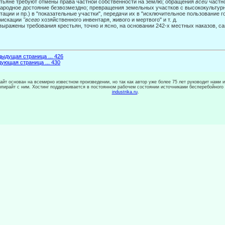
тьяне требуют отмены права частной собственности на землю; обращения
всей
частно
ародное достояние безвозмездно; превращения земельных участков с высококультур
тации и пр.) в "по­казательные участки", передачи их в "исключительное пользование г
фискации
"всего
хозяйственного инвентаря, живого и мертвого" и т. д.
выражены требования крестьян, точно и ясно, на основании 242-х местных нака­зов, 
ыдущая страница ... 426
ующая страница ... 430
сайт основан на всемирно известном произведении, но так как автор уже более 75 лет руководит нами 
копирайт с ним. Хостинг поддерживается в постоянном рабочем состоянии источниками бесперебойного
industrika.ru
.