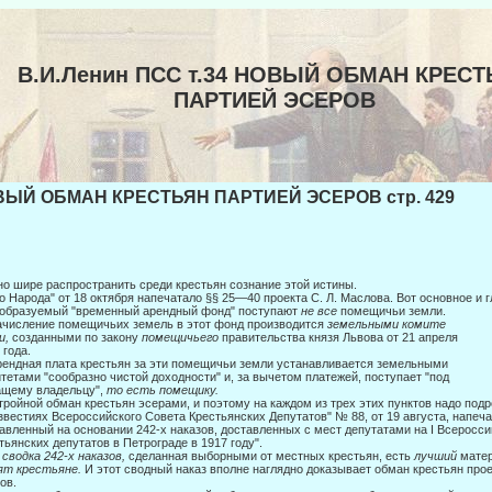
В.И.Ленин ПСС т.34 НОВЫЙ ОБМАН КРЕСТ
ПАРТИЕЙ ЭСЕРОВ
ЫЙ ОБМАН КРЕСТЬЯН ПАРТИЕЙ ЭСЕРОВ стр. 429
о шире распространить среди крестьян сознание этой истины.
о Народа" от 18 октября напечатало §§ 25—40 проекта С. Л. Маслова. Вот ос­новное и 
 образуемый "временный арендный фонд" поступают
не все
помещичьи земли.
ачисление помещичьих земель в этот фонд производится
земельными комите­
и,
созданными по закону
помещичьего
правительства князя Львова от 21 апреля
 года.
рендная плата крестьян за эти помещичьи земли устанавливается земельными
тетами "сообразно чистой доходности" и, за вычетом платежей, поступает "под­
ащему владельцу",
то есть помещику.
тройной обман крестьян эсерами, и поэтому на каждом из трех этих пунктов на­до под
звестиях Всероссийского Совета Крестьянских Депутатов" № 88, от 19 августа, напеч
авленный на основании 242-х наказов, доставленных с мест депутатами на I Всеросс
тьянских депутатов в Петро­граде в 1917 году".
сводка 242-х наказов,
сделанная выборными от местных крестьян, есть
лучший
матер
ят крестьяне.
И этот сводный наказ вполне на­глядно доказывает обман крестьян прое
ов.