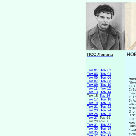
ПСС Ленина
НОВ
Том 01
Том 02
Том 03
Том 04
Том 05
Том 06
можн
Том 07
Том 08
"Дел
Том 09
Том 10
1) В
Том 11
Том 12
2) З
Том 13
Том 14
там
Том 15
Том 16
1917
Том 17
Том 18
3) А
Том 19
Том 20
коми
Том 21
Том 22
леж
Том 23
Том 24
Это 
Том 25
Том 26
В "И
Том 27
Том 28
сост
Том 29 Том 30
крес
Том 31
Том 32
Эта 
Том 33
Том 34
хот
Том 35
Том 36
эсер
Том 37
Том 38