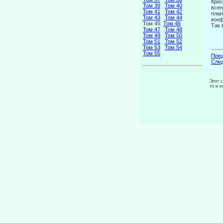
Крес
Том 39
Том 40
всен
Том 41
Том 42
план
Том 43
Том 44
кон
Том 45
Том 46
Так 
Том 47
Том 48
Том 49
Том 50
Том 51
Том 52
Том 53
Том 54
Том 55
Пред
След
Этот 
то и 