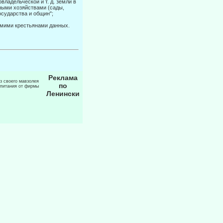
владельческой и т. д. земли в
ными хозяйствами (сады,
осударства и об­щин";
самими крестьянами данных.
Реклама
из своего мавзолея
по
 питания от фирмы
Ленински