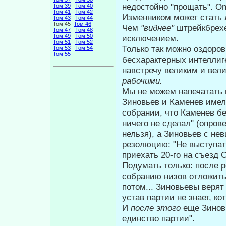
недостойно "прощать". On n
Том 39
Том 40
Том 41
Том 42
Изменником может стать
Том 43
Том 44
Том 45
Том 46
Чем
"виднее"
штрейкбрехе
Том 47
Том 48
Том 49
Том 50
исключением.
Том 51
Том 52
Только так можно оздоро
Том 53
Том 54
Том 55
бесхарактер­ных интелли
навстречу великим и вел
рабочими.
Мы не можем напечатать 
Зиновьев и Каменев имел
собрании, что Каменев б
ничего не сделал" (опров
нельзя), а Зиновьев с н
резолюцию: "Не выступа
приехать 20-го на съезд С
Подумать только: после
собранию низов отложить 
потом... Зиновьевы веря
устав партии не знает, к
И
после этого
еще Зиновь
единст­во партии".