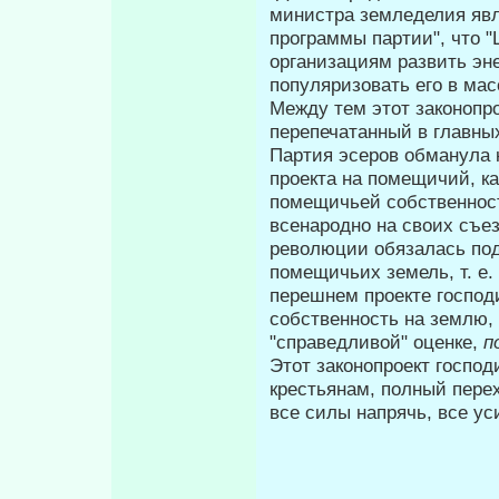
министра земледелия явл
программы партии", что 
организациям развить эн
популяризовать его в мас
Между тем этот законопро
перепе­чатанный в главны
Партия эсеров об­манула 
проекта на помещичий, ка
помещичьей собственност
всенародно на своих съезд
революции обязалась по
помещичьих земель, т. е.
перешнем проекте господ
собст­венность на землю,
"справедливой" оценке,
п
Этот законопроект господ
кре­стьянам, полный пер
все силы напрячь, все ус