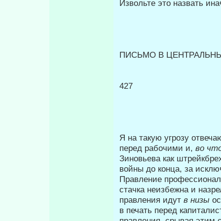
Извольте это назвать инач
ПИСЬМО В ЦЕНТРАЛЬНЫ
427
Я на такую угрозу отвеча
перед рабочими и,
во чт
Зиновьева как штрейкбре
войны до конца, за исклю
Правление профессионал
стачка неиз­бежна и назре
правления идут
в низы
ос
в печать перед капитали
правления, срывая этим с