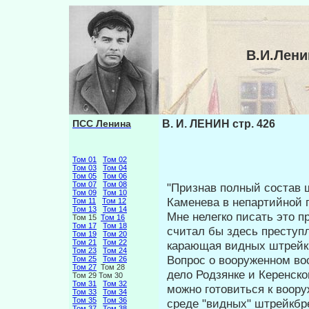
В.И.Лени
ПСС Ленина
В. И. ЛЕНИН стр. 426
Том 01
Том 02
Том 03
Том 04
Том 05
Том 06
Том 07
Том 08
"Признав полный состав 
Том 09
Том 10
Каменева в непартийной п
Том 11
Том 12
Том 13
Том 14
Мне нелегко писать это п
Том 15
Том 16
Том 17
Том 18
считал бы здесь преступ
Том 19
Том 20
Том 21
Том 22
карающая видных штрейк
Том 23
Том 24
Вопрос о вооруженном во
Том 25
Том 26
Том 27
Том 28
дело Родзянке и Керенск
Том 29 Том 30
Том 31
Том 32
можно гото­виться к воор
Том 33
Том 34
Том 35
Том 36
среде "видных" штрейкбр
Том 37
Том 38