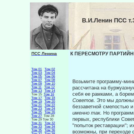
В.И.Ленин ПСС 
ПСС Ленина
К ПЕРЕСМОТРУ ПАРТИЙНО
Том 01
Том 02
Том 03
Том 04
Том 05
Том 06
Том 07
Том 08
Возьмите программу-мини
Том 09
Том 10
рассчи­тана на буржуазну
Том 11
Том 12
Том 13
Том 14
себя ее рамками, а борем
Том 15
Том 16
Том 17
Том 18
Советов.
Это мы должны 
Том 19
Том 20
Том 21
Том 22
беззаветной смелостью 
Том 23
Том 24
именно так.
Но программ
Том 25
Том 26
Том 27
Том 28
первых, республики Сове
Том 29 Том 30
Том 31
Том 32
"попыток реставрации"; и
Том 33
Том 34
Том 35
Том 36
возможны, при переходе 
Том 37
Том 38