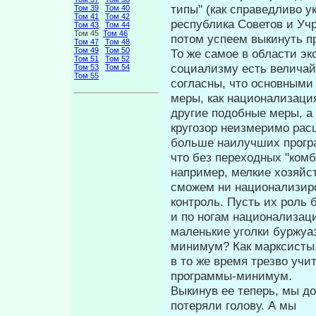
типы" (как справедливо у
Том 39
Том 40
Том 41
Том 42
республика Советов и Уч
Том 43
Том 44
Том 45
Том 46
потом успеем выкинуть п
Том 47
Том 48
Том 49
Том 50
То же самое в области эк
Том 51
Том 52
социа­лизму есть велича
Том 53
Том 54
Том 55
согласны, что основными
меры, как национализа­ци
другие подобные меры, а
кругозор неизмеримо рас
больше наилучших програ
что без переходных "комб
например, мелкие хозяйс
сможем ни национализиро
контроль. Пусть их роль 
и по ногам национализа­ци
маленькие уголки буржуа
минимум? Как марксисты
в то же время трезво уч
программы-минимум.
Выкинув ее теперь, мы до
поте­ряли голову. А мы