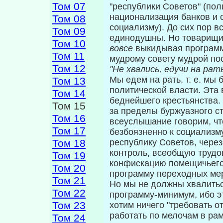
Том 07
"республики Сове­тов" (по
национализация банков и с
Том 08
социализму). До сих пор в
Том 09
единодушны. Но товарищи 
Том 10
вовсе
выкидывая программ
Том 11
му­дрому совету мудрой по
Том 12
"Не хвались, едучи на рать
Мы едем на рать, т. е. мы
Том 13
политической вла­сти. Эта
Том 14
беднейшего крестьянства. 
Том 15
за пределы буржуазного стр
Том 16
всеуслышание говорим, чт
Том 17
безбоязненно к социализму
Том 18
респуб­лику Советов, чере
контроль, всеоб­щую труд
Том 19
конфискацию помещичьего и
Том 20
программу переходных мер
Том 21
Но мы не должны хвалитьс
Том 22
программу-минимум, ибо э
Том 23
хотим ничего "требовать о
работать по мелочам в рам
Том 24