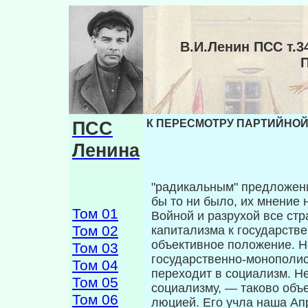
В.И.Ленин ПСС т
ПСС
К ПЕРЕСМОТРУ ПАРТИЙНОЙ 
Ленина
"радикальным" предложени
бы то ни было, их мнение 
Том 01
Войной и разрухой все ст
Том 02
капитализ­ма к государств
объективное положе­ние. 
Том 03
государственно-монополи
Том 04
переходит в социализм. Не
Том 05
социализму, — таково объ
Том 06
люцией. Его учла наша Ап