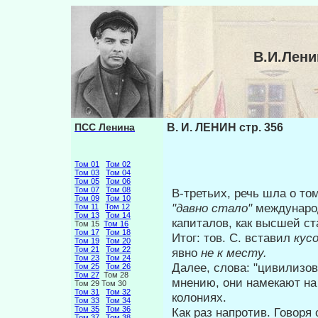
В.И.Лени
ПСС Ленина
В. И. ЛЕНИН стр. 356
Том 01
Том 02
Том 03
Том 04
Том 05
Том 06
Том 07
Том 08
В-третьих, речь шла о то
Том 09
Том 10
"давно стало"
международ
Том 11
Том 12
Том 13
Том 14
капиталов, как высшей с
Том 15
Том 16
Том 17
Том 18
Итог: тов. С. вставил
кус
Том 19
Том 20
Том 21
Том 22
явно
не
к месту.
Том 23
Том 24
Далее, слова: "цивилизов
Том 25
Том 26
Том 27
Том 28
мнению, они намекают на
Том 29 Том 30
Том 31
Том 32
колониях.
Том 33
Том 34
Том 35
Том 36
Как раз напротив. Говоря
Том 37
Том 38