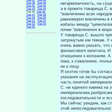
негар­моничность, на су
Том 39
Том 40
Том 41
Том 42
а в проекте то­варища С.
Том 43
Том 44
Том 45
Том 46
"вовлечении всех на­родов
Том 47
Том 48
Том 49
Том 50
равномерно
вовлечены в 
Том 51
Том 52
кабалы
между "цивилизо
Том 53
Том 54
Том 55
почве
"вовлечения в миро
У товарища С. вышло пр
затрону­тым им темам. У 
очень важно указать, что
финансового капитала. И
отношении к колониям. А
пока, к сожалению,
толь
не к лицу.
Я охотно готов бы соглас
указа­ния на эксплуатаци
часть понятий им­периали
С. ни единого намека на 
империализма
разброса
последовательности и яс
Мы сейчас увидим, как с
этой непоследовательнос