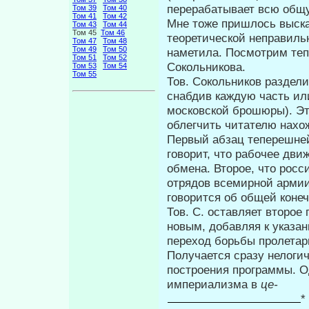
перерабатывает всю общ
Том 39
Том 40
Том 41
Том 42
Мне тоже пришлось высказ
Том 43
Том 44
Том 45
Том 46
теоретиче­ской неправиль
Том 47
Том 48
Том 49
Том 50
наметила. Посмотрим тепе
Том 51
Том 52
Сокольникова.
Том 53
Том 54
Том 55
Тов. Сокольников раздел
снабдив каждую часть ил
московской бро­шюры). Э
облегчить читателю нахо
Первый абзац теперешней
гово­рит, что рабочее дв
обмена. Второе, что росс
отрядов всемирной армии 
говорится об общей конеч
Тов. С. оставляет второе
новым, до­бавляя к указа
переход борьбы пролета­
Получается сразу нелоги
построения программы. О
империализма в
це-
*