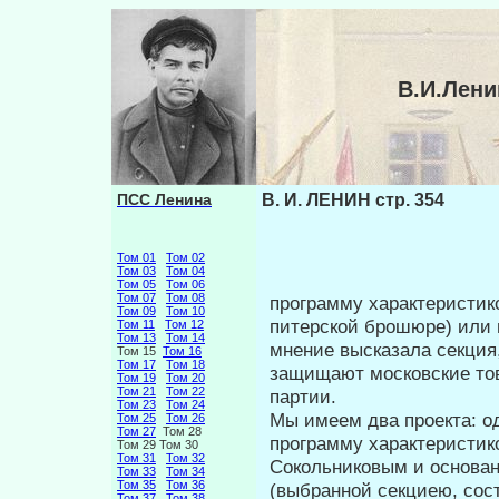
В.И.Лени
ПСС Ленина
В. И. ЛЕНИН стр. 354
Том 01
Том 02
Том 03
Том 04
Том 05
Том 06
Том 07
Том 08
программу характеристик
Том 09
Том 10
питерской бро­шюре) или 
Том 11
Том 12
Том 13
Том 14
мнение высказала секция
Том 15
Том 16
Том 17
Том 18
защищают московские тов
Том 19
Том 20
Том 21
Том 22
партии.
Том 23
Том 24
Мы имеем два проекта: о
Том 25
Том 26
Том 27
Том 28
программу ха­рактеристик
Том 29 Том 30
Том 31
Том 32
Сокольниковым и осно­ва
Том 33
Том 34
Том 35
Том 36
(выбранной секциею, сос
Том 37
Том 38