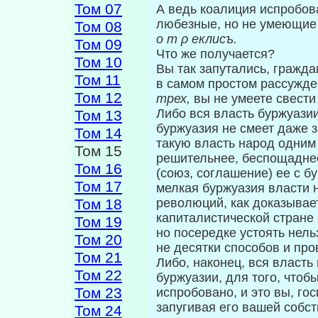
Том 07
А ведь коалиция испробова
любезные, но не умеющие 
Том 08
о
m
ρ
еклисъ.
Том 09
Что же получается?
Том 10
Вы так запутались, граждан
Том 11
в самом простом рассужд
Том 12
трех,
вы не умеете свести
Либо вся власть буржуази
Том 13
буржуазия не смеет даже з
Том 14
такую власть народ одним
Том 15
решительнее, беспощаднее.
Том 16
(союз, соглашение) ее с б
Том 17
мелкая буржуазия власти 
Том 18
революций, как доказывает
капиталистической стране 
Том 19
но посеред­ке устоять нел
Том 20
не десятки способов и про
Том 21
Либо, наконец, вся власт
Том 22
буржуазии, для того, чтоб
Том 23
испробовано, и это вы, го
запугивая его вашей собст
Том 24