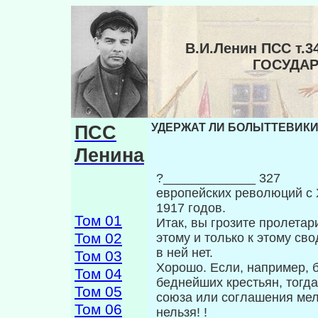
В.И.Ленин ПСС т
ГОСУДА
ПСС
УДЕРЖАТ ЛИ БОЛЫТТЕВИКИ 
Ленина
?_____________ 327
европейских революций с 
1917 го­дов.
Том 01
Итак, вы грозите пролетар
Том 02
этому и только к этому св
в ней нет.
Том 03
Хорошо. Если, например, 
Том 04
беднейших кре­стьян, тогда
Том 05
союза или соглашения мел
Том 06
нельзя! !