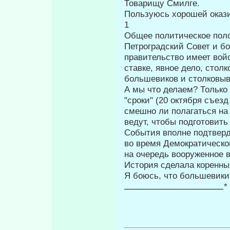
Товарищу Смилге.
Пользуюсь хорошей окази
1
Общее политическое пол
Петроградский Совет и б
правительство имеет вой
ставке, явное дело, стол
большевиков и столковы
А мы что делаем? Только
"сроки" (20 октября съез
смешно ли полагаться на
ведут, чтобы подготовит
События вполне подтверд
во вре­мя Демократическо
на очередь вооруженное 
История сделала коренн
Я боюсь, что большевики
*