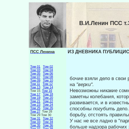
В.И.Ленин ПСС 
ПСС Ленина
ИЗ ДНЕВНИКА ПУБЛИЦИСТ
Том 01
Том 02
Том 03
Том 04
Том 05
Том 06
Том 07
Том 08
бочие взяли дело в свои 
Том 09
Том 10
на
"верхи".
Том 11
Том 12
Том 13
Том 14
Невозможны никакие сомне
Том 15
Том 16
Том 17
Том 18
заметны колебания, кото
Том 19
Том 20
Том 21
Том 22
развивается, и в известн
Том 23
Том 24
способны
погубить
дело.
Том 25
Том 26
Том 27
Том 28
борьбу, отстоять правил
Том 29 Том 30
Том 31
Том 32
У нас не все ладно в "па
Том 33
Том 34
Том 35
Том 36
больше надзора рабочих 
Том 37
Том 38