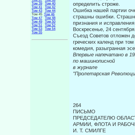
опреде­лить строже.
Том 39
Том 40
Том 41
Том 42
Ошибка нашей партии оче
Том 43
Том 44
Том 45
Том 46
страшны ошибки. Страшн
Том 47
Том 48
Том 49
Том 50
признания и исправ­ления
Том 51
Том 52
Воскресенье, 24 сентября
Том 53
Том 54
Том 55
Съезд Советов отложен до
греческих календ при том
комедия, разы­гранная э
Впервые напе
по машинописной
в журнале
к
"Пролетарская Революци
264
ПИСЬМО
ПРЕДСЕДАТЕЛЮ ОБЛАС
АРМИИ, ФЛОТА И РАБО
И. Т. СМИЛГЕ