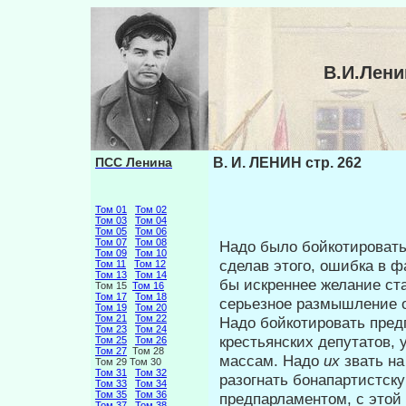
В.И.Лени
ПСС Ленина
В. И. ЛЕНИН стр. 262
Том 01
Том 02
Том 03
Том 04
Том 05
Том 06
Том 07
Том 08
Надо было бойкотировать
Том 09
Том 10
сделав этого, ошибка в 
Том 11
Том 12
Том 13
Том 14
бы искреннее же­лание с
Том 15
Том 16
Том 17
Том 18
серьезное размышление о
Том 19
Том 20
Том 21
Том 22
Надо бойкотировать предп
Том 23
Том 24
кре­стьянских депутатов,
Том 25
Том 26
Том 27
Том 28
массам. Надо
их
звать н
Том 29 Том 30
Том 31
Том 32
разогнать бонапартистск
Том 33
Том 34
Том 35
Том 36
предпарламентом, с этой
Том 37
Том 38