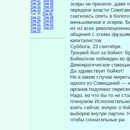
эсеры не приняли, даже 
Том 39
Том 40
Том 41
Том 42
передачи власти Советам 
Том 43
Том 44
Том 45
Том 46
скатились опять в болото
Том 47
Том 48
Том 49
Том 50
меньшевиков и эсеров. Б
Том 51
Том 52
их из всех революционных
Том 53
Том 54
Том 55
общения с этими
друзья
капиталистов.
Суббота, 23 сентября.
Троцкий был за бойкот. Б
Бойкотизм побежден во 
Демократическое совеща
Да здравствует бойкот!
Ни в каком случае мирит
одного из Совещаний — н
органов подлежат пе­ресм
Надо, во что бы то ни ст
пленумом Ис­полнительно
взять сейчас вопрос о б
выборов внутри партии. 
чтобы сознательные ра-