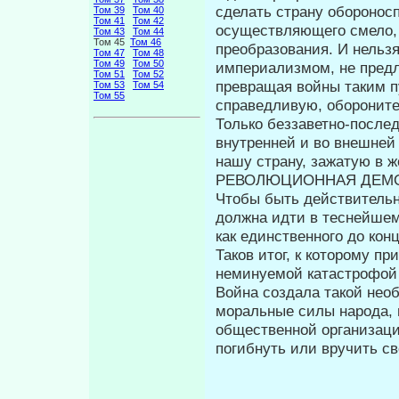
сделать страну оборонос
Том 39
Том 40
Том 41
Том 42
осуществляющего смело,
Том 43
Том 44
Том 45
Том 46
преобразования. И нельзя
Том 47
Том 48
Том 49
Том 50
империализмом, не предл
Том 51
Том 52
превращая войны таким пу
Том 53
Том 54
Том 55
справед­ливую, оборонит
Только беззаветно-после
внутренней и во внешней
нашу страну, зажатую в ж
РЕВОЛЮЦИОННАЯ ДЕМО
Чтобы быть действитель
должна идти в теснейшем
как единственного до кон
Таков итог, к которому п
неминуемой катастрофой
Война создала такой нео
моральные силы народа, 
общественной организаци
погибнуть или вручить с