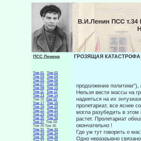
В.И.Ленин ПСС т.3
ПСС Ленина
ГРОЗЯЩАЯ КАТАСТРОФА И
Том 01
Том 02
Том 03
Том 04
Том 05
Том 06
Том 07
Том 08
продолжение политики"),
Том 09
Том 10
Нельзя вести массы на г
Том 11
Том 12
Том 13
Том 14
надеяться на их энтузиа
Том 15
Том 16
Том 17
Том 18
пролетариат, все яснее с
Том 19
Том 20
Том 21
Том 22
могла разубедить в этом 
Том 23
Том 24
растет. Пролетариат
обеи
Том 25
Том 26
Том 27
Том 28
окончательно !
Том 29 Том 30
Том 31
Том 32
Где уж тут говорить о ма
Том 33
Том 34
Том 35
Том 36
Одно неразрывно связано
Том 37
Том 38