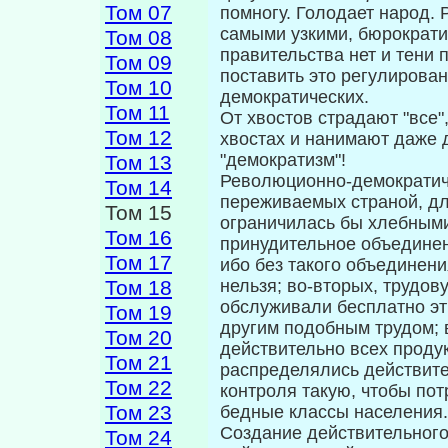
Том 07
помногу. Голодает народ.
самыми узки­ми, бюрократ
Том 08
правительства нет и тени 
Том 09
поставить это регулирова
Том 10
демократических.
Том 11
От хвостов страдают "все",
Том 12
хвостах и нанимают даже д
"демократизм"!
Том 13
Революционно-демократич
Том 14
пережи­ваемых страной, д
Том 15
ограничилась бы хлеб­ными
Том 16
принудительное объединен
Том 17
ибо без такого объединени
Том 18
нельзя; во-вторых, трудов
обслуживали бесплатно эт
Том 19
другим подобным трудом; 
Том 20
действительно всех проду
Том 21
распределялись действите
Том 22
контроля такую, чтобы по
Том 23
бедные классы населения.
Создание действительного
Том 24