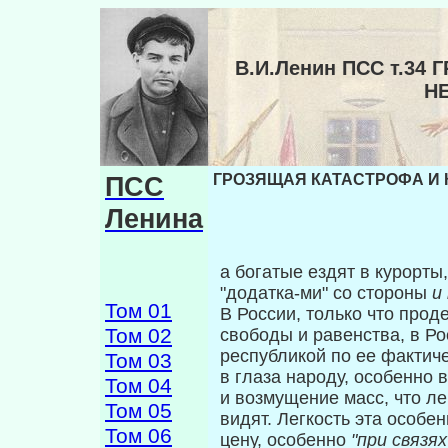
В.И.Ленин ПСС т.34
Н
ПСС
ГРОЗЯЩАЯ КАТАСТРОФА И К
Ленина
а богатые ездят в курорт
"додатка-ми" со стороны
и
Том 01
В России, только что про
Том 02
свободы и ра­венства, в Р
республикой по ее фактич
Том 03
в глаза народу, особенно 
Том 04
и возмущение масс, что ле
Том 05
видят. Легкость эта особе
Том 06
цену, особенно
"при связя