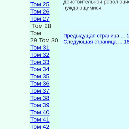
действительной революцио
Том 25
нуждающимися
Том 26
Том 27
Том 28
Том
Предыдущая страница ... 
29 Том 30
Следующая страница ... 1
Том 31
Том 32
Том 33
Том 34
Том 35
Том 36
Том 37
Том 38
Том 39
Том 40
Том 41
Том 42