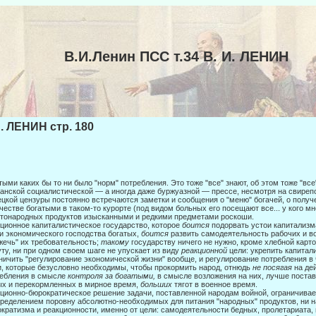
В.И.Ленин ПСС т.34 В. И. ЛЕНИН
И. ЛЕНИН стр. 180
тыми каких бы то ни было "норм" потребления. Это тоже "все" знают, об этом то­же "все
анской социалистической — а иногда даже буржуазной — прессе, несмотря на свиреп
цкой цензуры постоянно встречаются заметки и сообщения о "меню" богачей, о получ
честве богатыми в таком-то курорте (под видом больных его посе­щают все... у кого мн
тонародных продуктов изы­сканными и редкими предметами роскоши.
ционное капиталистическое государство, которое
боится
подорвать устои капи­тализм
и экономического господства богатых,
боится
развить самодеятельность рабочих и 
жечь" их требо­вательность;
такому
государству ничего не нужно, кроме хлебной карточ
ту, ни при одном своем шаге не упускает из виду
реакционной
це­ли: укрепить капитал
ничить "регулирование экономи­ческой жизни" вообще, и регулирование потребления в 
, которые безусловно необходимы, чтобы прокормить народ, отнюдь
не посягая
на де
ебления в смысле
контроля за богатыми,
в смысле возложения на них, лучше поста
х и перекормлен­ных в мирное время,
больших
тягот в военное время.
ционно-бюрократическое решение задачи, поставленной народам войной, огра­ничивае
ределением поровну абсолютно-необходимых для питания "народных" продуктов, ни на
кратизма и реакцион­ности, именно от цели: самодеятельности бедных, пролетариата,