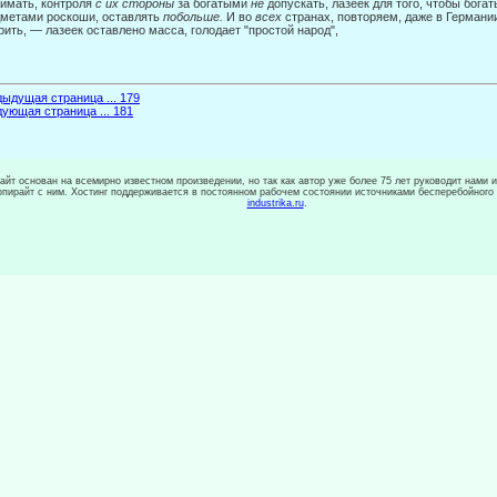
имать, контроля
с их стороны
за богатыми
не
допускать, лазеек для того, чтобы бога
метами роскоши, оставлять
побольше.
И во
всех
странах, повторяем, даже в Германи
рить, — лазеек ос­тавлено масса, голодает "простой народ",
ыдущая страница ... 179
ующая страница ... 181
сайт основан на всемирно известном произведении, но так как автор уже более 75 лет руководит нами 
копирайт с ним. Хостинг поддерживается в постоянном рабочем состоянии источниками бесперебойного
industrika.ru
.