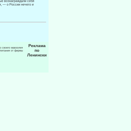
тые вознаграждали себя
и, — о России нечего и
Реклама
из своего мавзолея
по
 питания от фирмы
Ленински