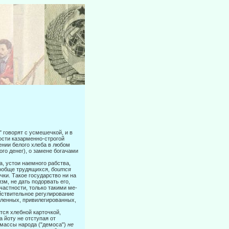
" говорят с усмешечкой, и в
ости казарменно-строгой
ении белого хлеба в любом
ого денег), о замене богачами
а, устои наемного рабства,
вообще трудящихся,
боится
ки. Такое го­сударство ни на
изм, не дать подорвать его,
частности, только такими ме­
йствительное регулирование
вленных, привилегированных,
тся хлебной карточкой,
 йоту не отступая от
 массы народа ("демо­са")
не