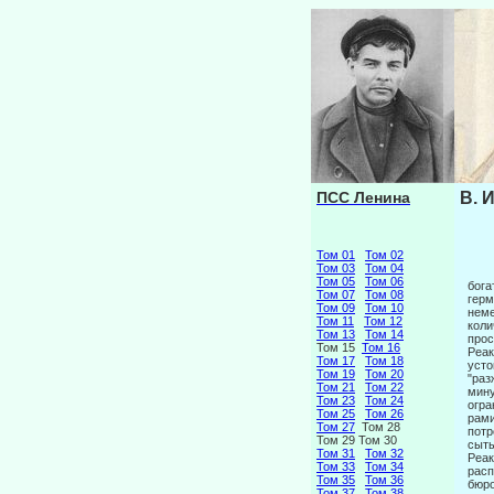
ПСС Ленина
В. 
Том 01
Том 02
Том 03
Том 04
Том 05
Том 06
бога
Том 07
Том 08
герм
Том 09
Том 10
неме
Том 11
Том 12
коли
Том 13
Том 14
прос
Том 15
Том 16
Реак
Том 17
Том 18
усто
Том 19
Том 20
"раз
Том 21
Том 22
мину
Том 23
Том 24
огра
Том 25
Том 26
рами
Том 27
Том 28
потр
Том 29 Том 30
сыты
Том 31
Том 32
Реак
Том 33
Том 34
расп
Том 35
Том 36
бюро
Том 37
Том 38