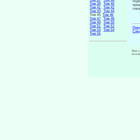
подн
Том 39
Том 40
пред
Том 41
Том 42
гово
Том 43
Том 44
Том 45
Том 46
Том 47
Том 48
Том 49
Том 50
Том 51
Том 52
Пред
Том 53
Том 54
След
Том 55
Этот 
то и 