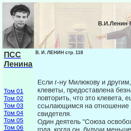
В.И.Ленин 
ПСС
В. И. ЛЕНИН стр. 118
Ленина
Если г-ну Милюкову и другим
клеветы, предоставлена безн
Том 01
повторить, что это клевета,
Том 02
Том 03
ссылающимся на отношение с
Том 04
свидетеля.
Том 05
Один деятель "Союза освобож
Том 06
года, ко­гда он, будучи мень