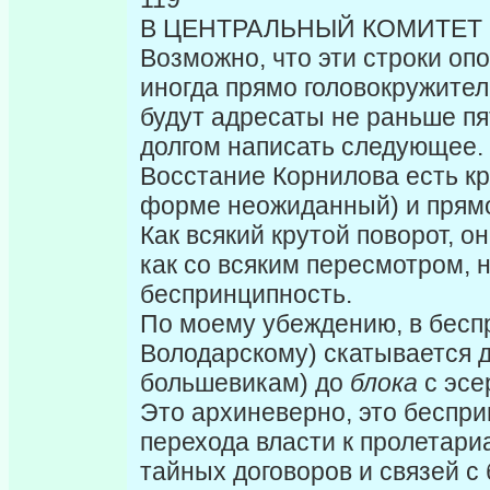
В ЦЕНТРАЛЬНЫЙ КОМИТЕТ
Возможно, что эти строки оп
иногда прямо головокружитель
будут адресаты не раньше пят
долгом написать следую­щее.
Восстание Корнилова есть кр
форме неожиданный) и прямо
Как всякий крутой поворот, о
как со всяким пересмотром, 
беспринципность.
По моему убеждению, в беспр
Володарскому) скатывается д
большевикам) до
блока
с эсе
Это архиневерно, это беспр
перехода власти к пролетари
тайных договоров и связей с