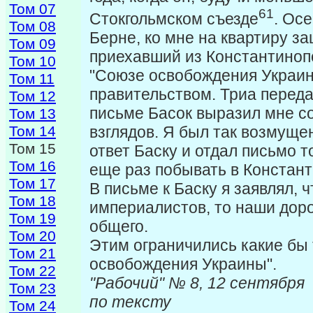
Том 07
61
Стокгольмском съезде
. Осе
Том 08
Берне, ко мне на квартиру з
Том 09
приехавший из Константинопо
Том 10
"Союзе освобождения Украины
Том 11
правительством. Триа переда
Том 12
письме Басок выразил мне с
Том 13
взглядов. Я был так возмуще
Том 14
Том 15
ответ Баску и отдал письмо 
Том 16
еще раз побывать в Констан­
Том 17
В письме к Баску я заявлял, ч
Том 18
импе­риалистов, то наши доро
Том 19
общего.
Том 20
Этим ограничились какие бы 
Том 21
освобождения Украины".
Том 22
"Рабочий" № 8,
Том 23
по тексту
Том 24