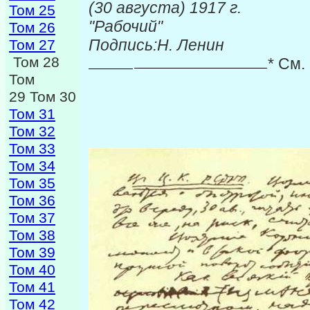
(30 августа
Том 25
"Рабочий"
Том 26
Подпись:
Η
. Ленин
Том 27
Том 28
* См.
Том
29 Том 30
Том 31
Том 32
Том 33
Том 34
Том 35
Том 36
Том 37
Том 38
Том 39
Том 40
Том 41
Том 42