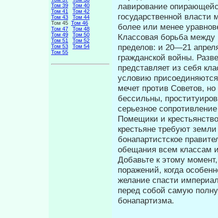
лавирование опирающейся
Том 39
Том 40
Том 41
Том 42
государственной власти 
Том 43
Том 44
Том 45
Том 46
более или менее уравно
Том 47
Том 48
Том 49
Том 50
Классовая борьба между 
Том 51
Том 52
преде­лов: и 20—21 апрел
Том 53
Том 54
Том 55
гражданской войны. Разв
представляет из себя кла
условию присоединяются 
мечет против Советов, но
бессильны, проституиров
серьезное сопротивление
Помещики и крестьянство
кре­стьяне требуют земл
бонапарти­стское правит
обещания всем клас­сам 
Добавьте к этому момент
поражений, когда особен
желание спасти импе­риа
перед собой самую полну
бонапартизма.