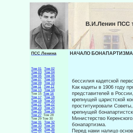
В.И.Ленин ПСС
ПСС Ленина
НАЧАЛО БОНАПАРТИЗМА с
Том 01
Том 02
Том 03
Том 04
Том 05
Том 06
Том 07
Том 08
бессилия кадетской перв
Том 09
Том 10
Как кадеты в 1906 году п
Том 11
Том 12
Том 13
Том 14
представителей в России,
Том 15
Том 16
Том 17
Том 18
крепнущей царистской кон
Том 19
Том 20
Том 21
Том 22
проституировали Советы,
Том 23
Том 24
крепнущей бонапартистск
Том 25
Том 26
Том 27
Том 28
Министерство Керенского
Том 29 Том 30
Том 31
Том 32
бонапар­тизма.
Том 33
Том 34
Том 35
Том 36
Перед нами налицо основ
Том 37
Том 38