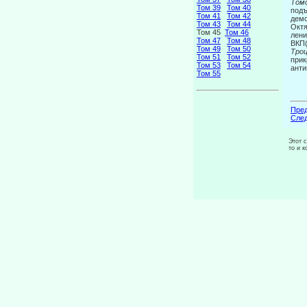
Томс
Том 39
Том 40
подъ
Том 41
Том 42
демо
Том 43
Том 44
Октя
Том 45
Том 46
лени
Том 47
Том 48
ВКП
Том 49
Том 50
Троц
Том 51
Том 52
прик
Том 53
Том 54
анти
Том 55
Пред
След
Этот 
то и 