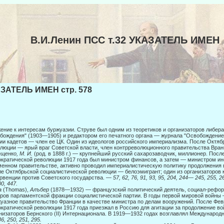
В.И.Ленин ПСС т.32 УКАЗАТЕЛЬ ИМЕН
ЗАТЕЛЬ ИМЕН стр. 578
ение к интересам буржуазии. Струве был одним из теоретиков и организаторов либер
бождения" (1903—1905) и редактором его печатного органа — журнала "Освобождение"
ии кадетов — член ее ЦК. Один из идеологов россий­ского империализма. После Октя
люции — ярый враг Советской власти, член контрреволюционного правительства Вран
щенко, М. И.
(род. в 1888 г.) — крупнейший русский сахарозаводчик, миллионер. Посл
кратической революции 1917 года был министром финансов, а затем — мини­стром и
енном правительстве, активно проводил империалистиче­скую политику продолжения в
е Октябрьской социалистической рево­люции — белоэмигрант; один из организаторов
рвенции против Совет­ского государства. —
57, 62, 76, 91, 93, 95, 204, 244— 245, 255, 
0, 447.
а
(Thomas),
Алъбер
(1878—1932) — французский политический деятель, социал-реформ
ров парламентской фракции социалистической партии. В годы первой мировой войны 
уазное правительство Франции в качестве министра по делам вооружений. После Фев
кратической революции 1917 года приезжал в Россию для агитации за продолжение вой
низаторов Бернского (II) Интернацио­нала. В 1919—1932 годах возглавлял Международн
6, 250, 251, 295.