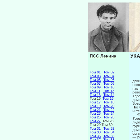
ПСС Ленина
УКА
Том 01
Том 02
Том 03
Том 04
Том 05
Том 06
движ
Том 07
Том 08
осво
Том 09
Том 10
парт
Том 11
Том 12
рево
Том 13
Том 14
Тере
Том 15
Том 16
демо
Том 17
Том 18
Врем
Том 19
Том 20
Посл
Том 21
Том 22
инте
Том 23
Том 24
— 40
Том 25
Том 26
Том
Том 27
Том 28
лиде
Том 29 Том 30
бурж
Том 31
Том 32
демо
Том 33
Том 34
орга
Том 35
Том 36
—
24
Том 37
Том 38