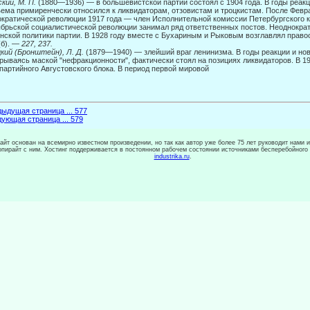
кий, М. П.
(1880—1936) — в большевистской партии состоял с 1904 года. В годы реакц
ема примиренчески относился к ликвидаторам, отзовистам и троцкистам. По­сле Февр
кратической революции 1917 года — член Исполнительной комиссии Петербургского 
брьской социалистической революции занимал ряд от­ветственных постов. Неоднокра
нской политики партии. В 1928 году вместе с Бухариным и Рыковым возглавлял право
(б). —
227, 237.
кий (Бронштейн), Л. Д.
(1879—1940) — злейший враг ленинизма. В годы реакции и нов
рываясь маской "нефракционности", фактически стоял на позициях ликвида­торов. В 1
партийного Августовского блока. В период первой мировой
ыдущая страница ... 577
ующая страница ... 579
сайт основан на всемирно известном произведении, но так как автор уже более 75 лет руководит нами 
копирайт с ним. Хостинг поддерживается в постоянном рабочем состоянии источниками бесперебойного
industrika.ru
.