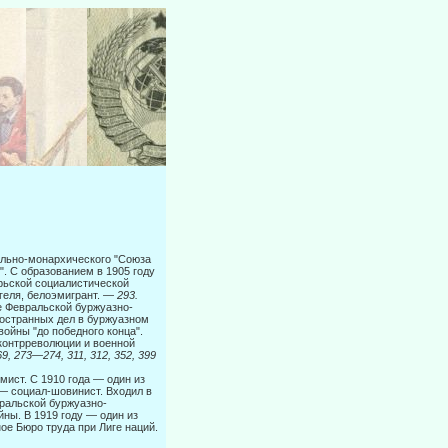
ально-монархического "Союза
. С образованием в 1905 году
брьской социалистической
геля, белоэмигрант. —
293.
е Фев­ральской буржуазно-
ностранных дел в буржуазном
ойны "до победного конца".
 контрреволюции и военной
269, 273—274, 311, 312, 352, 399
ист. С 1910 года — один из
— социал-шовинист. Входил в
ральской буржуазно-
ны. В 1919 году — один из
ое Бюро труда при Лиге наций.