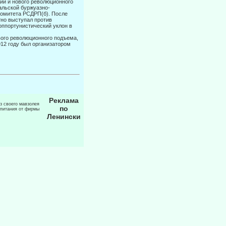
ии и но­вого революционного
альской буржуазно-
комитета РСДРП(б). После
тно выступал против
оппортунистический уклон в
ого рево­люционного подъема,
912 году был организатором
Реклама
из своего мавзолея
по
 питания от фирмы
Ленински