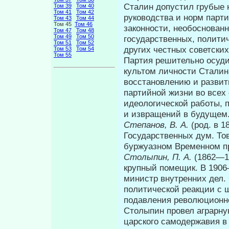
Сталин допустил грубые 
Том 39
Том 40
Том 41
Том 42
руководства и норм парт
Том 43
Том 44
Том 45
Том 46
законности, необоснован
Том 47
Том 48
Том 49
Том 50
государственных, политич
Том 51
Том 52
других честных советски
Том 53
Том 54
Том 55
Партия решительно осуд
культом личности Сталин
восстановлению и развит
партийной жизни во всех 
идеологической работы,
и извращений в будуще
Степанов, В. А.
(род. в 1
Государственных дум. То
буржуазном Временном пр
Столыпин, П. А.
(1862—1
крупный помещик. В 1906
министр внутренних дел.
политической реакции с 
подавления революционно
Столыпин провел аграрну
царского самодержавия в 