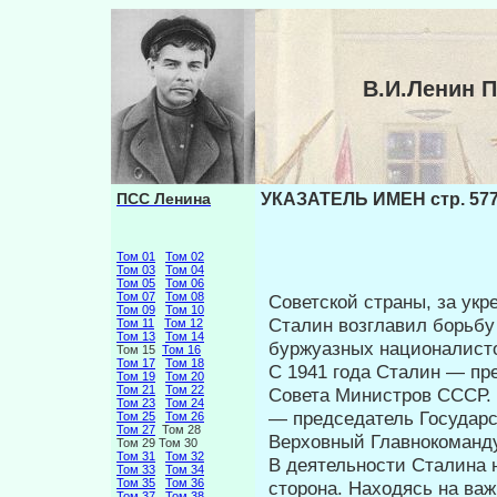
В.И.Ленин 
ПСС Ленина
УКАЗАТЕЛЬ ИМЕН стр. 57
Том 01
Том 02
Том 03
Том 04
Том 05
Том 06
Том 07
Том 08
Советской страны, за укр
Том 09
Том 10
Сталин возглавил борьбу 
Том 11
Том 12
Том 13
Том 14
буржуазных националистов
Том 15
Том 16
Том 17
Том 18
С 1941 года Сталин — пр
Том 19
Том 20
Том 21
Том 22
Совета Министров СССР. 
Том 23
Том 24
— председатель Государ­
Том 25
Том 26
Том 27
Том 28
Верховный Главнокоманд
Том 29 Том 30
Том 31
Том 32
В деятельности Сталина 
Том 33
Том 34
Том 35
Том 36
сторона. Находясь на ва
Том 37
Том 38