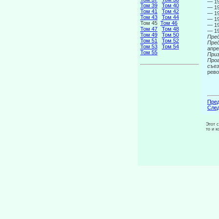
— 19
Том 39
Том 40
— 19
Том 41
Том 42
— 19
Том 43
Том 44
— 19
Том 45
Том 46
— 19
Том 47
Том 48
— 19
Том 49
Том 50
Пре
Том 51
Том 52
Пре
Том 53
Том 54
апре
Том 55
Приз
Прог
съез
рев
Пред
След
Этот 
то и 