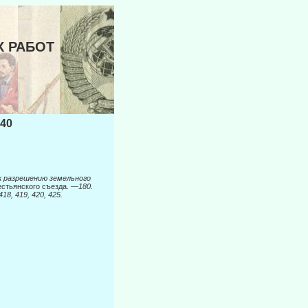
Х РАБОТ
40
к разрешению земельного
рестьянского съезда. —
180.
418, 419, 420, 425.