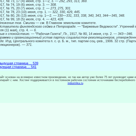
17, № 73, 17 (4) июня, стр. 1—2, 3. —
292, 293, 313, 369.
17, № 74, 19 (6) июня, стр. 3. —
308.
17, № 75, 20 (7) июня, стр. 2. —
273, 275, 301.
17, № 78, 23 (10) июня, стр. 1. —
322, 330, 429, 445.
17, № 80, 26 (13) июня, стр. 1—2. —
330—331, 333, 338, 340, 343, 344—345, 348.
17, № 99, 18 (5) июля, стр. 4. —
423, 428.
дложение тов. Смилги
—
см.
В Главном земельном комитете.
дставители финляндского сейма в Петрограде.
— "Биржевые Ведомости". Утренний вы
ля (11 мая), стр. 4. —
6.
ыв к спокойствию.
— "Рабочая Газета", Пг., 1917, № 80, 14 июня, стр. 2. —
343
—
346.
рамма и организационный устав партии социалистов-революционеров, утвержден
де.
Изд. Центрального комитета п. с.-р. Б. м., тип. партии соц.-рев., 1906. 32 стр. (Пар
олюционеров). —
371.
ыдущая страница ... 539
ующая страница ... 541
сайт основан на всемирно известном произведении, но так как автор уже более 75 лет руководит нами 
копирайт с ним. Хостинг поддерживается в постоянном рабочем состоянии источниками бесперебойного
industrika.ru
.