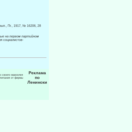
п., Пг., 1917, № 16206, 28
ные на первом партийном
тия социалистов-
Реклама
из своего мавзолея
по
 питания от фирмы
Ленински