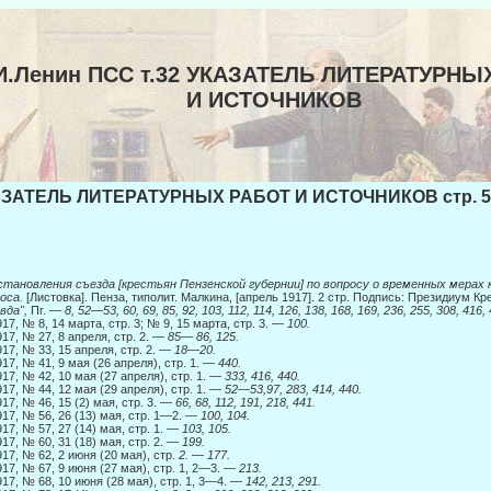
И.Ленин ПСС т.32 УКАЗАТЕЛЬ ЛИТЕРАТУРНЫ
И ИСТОЧНИКОВ
ЗАТЕЛЬ ЛИТЕРАТУРНЫХ РАБОТ И ИСТОЧНИКОВ стр. 5
становления съезда [крестьян Пензенской губернии] по вопросу о временных мерах 
оса.
[Листовка]. Пенза, типолит. Малкина, [апрель 1917]. 2 стр. Подпись: Президиум К
вда",
Пг. —
8, 52—53, 60, 69, 85, 92, 103, 112, 114, 126, 138, 168, 169, 236, 255, 308, 416, 
17, № 8, 14 марта, стр. 3; № 9, 15 марта, стр. 3. —
100.
17, № 27, 8 апреля, стр. 2. —
85— 86, 125.
17, № 33, 15 апреля, стр. 2. —
18—20.
17, № 41, 9 мая (26 апреля), стр. 1. —
440.
17, № 42, 10 мая (27 апреля), стр. 1. —
333, 416, 440.
17, № 44, 12 мая (29 апреля), стр. 1. —
52—53,97, 283, 414, 440.
17, № 46, 15 (2) мая, стр. 3. —
66, 68, 112, 191, 218, 441.
17, № 56, 26 (13) мая, стр. 1—2. —
100, 104.
17, № 57, 27 (14) мая, стр. 1. —
103, 105.
17, № 60, 31 (18) мая, стр. 2. —
199.
17, № 62, 2 июня (20 мая), стр.
2. — 177.
17, № 67, 9 июня (27 мая), стр. 1, 2—3. —
213.
17, № 68, 10 июня (28 мая), стр. 1, 3—4. —
142, 213, 291.