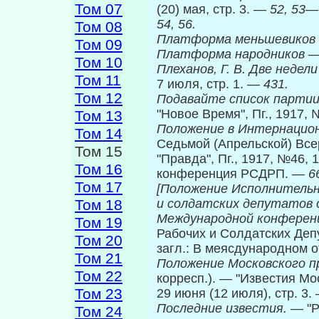
Том 07
(20) мая, стр. 3. —
52, 53
—
54, 56.
Том 08
Платформа меньшевиков
Том 09
Платформа народников
Том 10
Плеханов, Г. В. Две неде
Том 11
7 июля, стр. 1. —
431.
Том 12
Подавайте список партии
"Новое Время", Пг., 1917, 
Том 13
Положение в Интернацион
Том 14
Седьмой (Апрельской) Все­
Том 15
"Правда", Пг., 1917, №46, 1
Том 16
конференция РСДРП. —
6
Том 17
[Положение Исполнитель
Том 18
и солдатских депутатов о
Международной конферен
Том 19
Рабочих и Солдатских Депут
Том 20
загл.: В меясдународном о
Том 21
Положение Московского 
Том 22
корресп.). — "Известия Мо
Том 23
29 июня (12 июля), стр. 3
Последние известия. —
"Р
Том 24