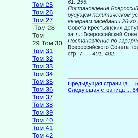
61, 255.
Том 25
Постановление Всероссий
Том 26
будущем политическом ус
Том 27
вечернем заседании 26-го
Том 28
Совета Крестьянских Депута
загл.: Всероссийский Сове
Том
Постановление по аграрн
29 Том 30
Всероссийского Совета Крес
Том 31
стр. 7. —
401, 402.
Том 32
Том 33
Том 34
Том 35
Предыдущая страница ... 
Том 36
Следующая страница ... 5
Том 37
Том 38
Том 39
Том 40
Том 41
Том 42