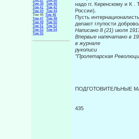
надо гг. Керенскому и К .
Том 39
Том 40
Том 41
Том 42
России).
Том 43
Том 44
Том 45
Том 46
Пусть интернационалисты
Том 47
Том 48
Том 49
Том 50
делают глупости доброво
Том 51
Том 52
Написано 8 (21) июля 1917
Том 53
Том 54
Том 55
Впервые напечатано в 19
в журнале
Печ
рукописи
"Пролетарская Революци
ПОДГОТОВИТЕЛЬНЫЕ М
435