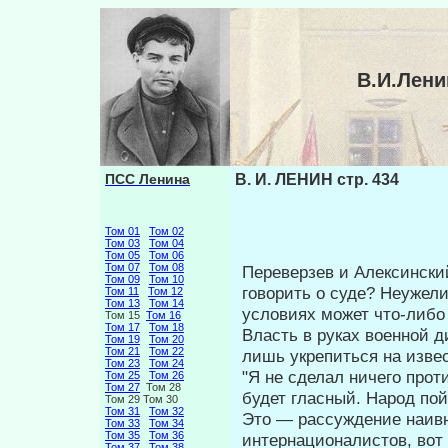
В.И.Лени
ПСС Ленина
В. И. ЛЕНИН стр. 434
Том 01
Том 02
Том 03
Том 04
Том 05
Том 06
Том 07
Том 08
Переверзев и Алексинский
Том 09
Том 10
гово­рить о суде? Неужел
Том 11
Том 12
Том 13
Том 14
условиях мо­жет что-либо
Том 15
Том 16
Том 17
Том 18
Власть в руках военной д
Том 19
Том 20
Том 21
Том 22
лишь укрепиться на извес
Том 23
Том 24
"Я не сделал ничего прот
Том 25
Том 26
Том 27
Том 28
будет гласный. Народ пой
Том 29 Том 30
Том 31
Том 32
Это — рассуждение наивно
Том 33
Том 34
Том 35
Том 36
интернационалистов, вот
Том 37
Том 38