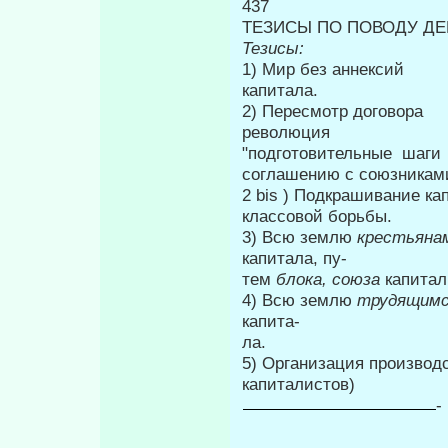
437
ТЕЗИСЫ ПО ПОВОДУ ДЕ
Тезисы:
1) Мир без аннекс
капитала.
2) Пересмотр догов
революция
"подготовительные ш
соглашению с союзникам
2 bis ) Подкрашивание ка
классовой борьбы.
3) Всю землю
крестьяна
капитала, пу-
тем
блока, союза
капитал
4) Всю землю
трудящим
капита-
ла.
5) Организация производ
капиталистов)
-