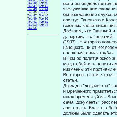
если бы он действительно
Том 39
Том 40
Том 41
Том 42
заслуживающие сведения о
Том 43
Том 44
Том 45
Том 46
бы разглашение слухов об
Том 47
Том 48
Том 49
Том 50
арестуя Ганецкого и Козл
Том 51
Том 52
газетных кле­ветников ни
Том 53
Том 54
Том 55
Добавим, что Ганецкий и 
д. партии, что Ганецкий 
(1903) , с которого польс
Ганецкого, ни от Козлов­
сплошная, самая грубая.
В чем ее политическое зн
могут обойтись политичес
низменны эти про­тивники
Во-вторых, в том, что мы
ста­тьи.
Доклад о "документах" п
и Временного правительств
июля вре­мени уйма. Вла
сама
"документы" рассле
арестовать. Власть,
обе
"
должны были сделать это