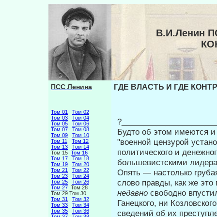
В.И.Ленин П
КО
ПСС Ленина
ГДЕ ВЛАСТЬ И ГДЕ КОНТ
Том 01
Том 02
Том 03
Том 04
?______________________
Том 05
Том 06
Том 07
Том 08
Будто об этом имеются и 
Том 09
Том 10
"военной цензурой устан
Том 11
Том 12
Том 13
Том 14
политического и денежно
Том 15
Том 16
Том 17
Том 18
большевистскими лидерам
Том 19
Том 20
Том 21
Том 22
Опять — настолько грубая
Том 23
Том 24
слово правды, как же это 
Том 25
Том 26
Том 27
Том 28
недавно
свободно впустил
Том 29 Том 30
Том 31
Том 32
Ганецкого, ни Козловског
Том 33
Том 34
Том 35
Том 36
сведений об их преступл
Том 37
Том 38