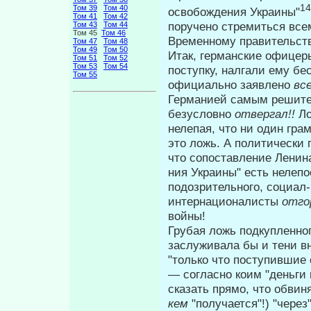
14
Том 39
Том 40
освобождения Украи­ны"
Том 41
Том 42
поручено стремиться всем
Том 43
Том 44
Том 45
Том 46
Временному правительств
Том 47
Том 48
Том 49
Том 50
Итак, германские офицер
Том 51
Том 52
Том 53
Том 54
поступку, налгали ему бе
Том 55
официально заяв­лено
вс
Германией самым решите
безусловно
отвергал!!
Ло
нелепая, что ни один грам
это ложь. А политически 
что сопоставление Ленин
ния Украины" есть нелепо
подозри­тельного, социал
интернационалисты
отго
войны!
Грубая ложь подкупленно
заслу­живала бы и тени в
"только что поступившие с
— согласно коим "деньги 
сказать прямо, что об­ви
кем
"получается"!) "чере