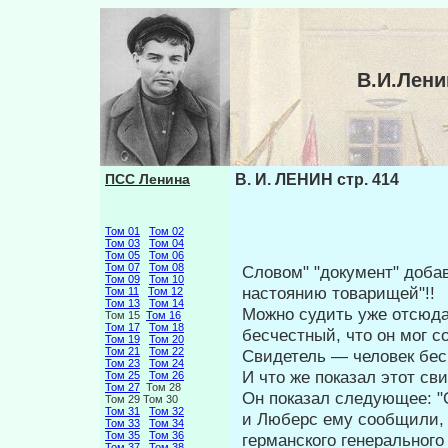
В.И.Лени
ПСС Ленина
В. И. ЛЕНИН стр. 414
Том 01
Том 02
Том 03
Том 04
Том 05
Том 06
Том 07
Том 08
Словом" "документ" добав
Том 09
Том 10
настоянию това­рищей"!!
Том 11
Том 12
Том 13
Том 14
Можно судить уже отсюда,
Том 15
Том 16
Том 17
Том 18
бесчестный, что он мог с
Том 19
Том 20
Том 21
Том 22
Свидетель — человек бес
Том 23
Том 24
И что же показал этот св
Том 25
Том 26
Том 27
Том 28
Он показал следующее: 
Том 29 Том 30
Том 31
Том 32
и Люберс ему сообщили, ч
Том 33
Том 34
Том 35
Том 36
германского генеральног
Том 37
Том 38