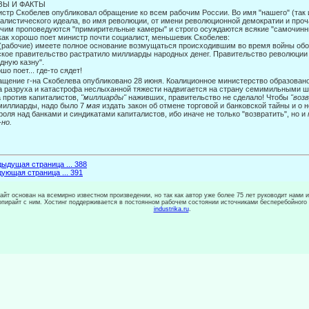
ЗЫ И ФАКТЫ
стр Скобелев опубликовал обращение ко всем рабочим России. Во имя "наше­го" (так 
алистического идеала, во имя революции, от имени ре­волюционной демократии и проч
чим проповедуются "примирительные камеры" и строго осуждаются всякие "самочинн
как хорошо поет министр почти социалист, меньшевик Скобелев:
(рабочие) имеете полное основание возмущаться происходившим во время войны об
кое правительство растратило миллиарды народных денег. Правительство рево­люции 
дную казну".
шо поет... где-то сядет!
щение г-на Скобелева опубликовано 28 июня. Коалиционное министерство об­разован
а разруха и катастрофа неслыханной тяжести надвигается на страну семимильными ша
 против капи­талистов,
"миллиарды"
наживших, правительство не сделало! Чтобы
"воз
миллиарды, надо было 7
мая
издать закон об отмене торговой и банковской тайны и 
роля над банками и синдика­тами капиталистов, ибо иначе не только "возвратить", но и
но.
ыдущая страница ... 388
ующая страница ... 391
сайт основан на всемирно известном произведении, но так как автор уже более 75 лет руководит нами 
копирайт с ним. Хостинг поддерживается в постоянном рабочем состоянии источниками бесперебойного
industrika.ru
.