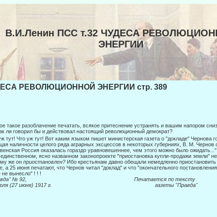
В.И.Ленин ПСС т.32 ЧУДЕСА РЕВОЛЮЦИО
ЭНЕРГИИ
ЕСА РЕВОЛЮЦИОННОЙ ЭНЕРГИИ стр. 389
ое такое разоблачение печатать, всякое притеснение устранять и вашим напором сниз
ак ли говорил бы и действовал настоящий рево­люционный демократ?
уж тут! Что уж тут! Вот каким языком пишет министерская газета о "докладе" Чернова 
цая наличности целого ряда аграрных эксцес­сов в некоторых губерниях, В. М. Чернов 
венская Россия оказалась гораздо уравновешеннее, чем этого можно было ожидать..."
 единственном, ясно названном законопроекте "приостановка купли-продажи земли" не 
му же он
приостановлен?
Ибо крестьянам давно обещали немедленно приостановить
е, а 25 июня печатают, что Чернов читал "доклад" и что "окончательного постановлен
 не вынесло" ! ! !
Правда" № 92, Печатается по тексту
 июля (27 июня) 1917 г. газеты "Правда"