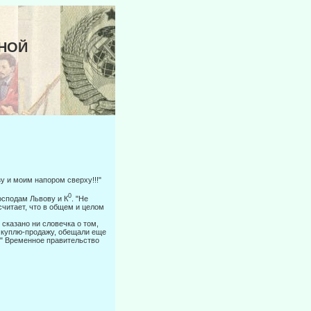
ННОЙ
у и моим напором сверху!!!"
0
господам Львову и К
. "Не
считает, что в общем и целом
сказано ни словечка о том,
 куплю-продажу, обещали еще
ия" Временное правительство