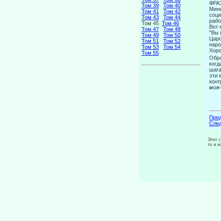
ФРА
Том 39
Том 40
Мини
Том 41
Том 42
соци
Том 43
Том 44
рабо
Том 45
Том 46
Вот 
Том 47
Том 48
"Вы 
Том 49
Том 50
Царс
Том 51
Том 52
наро
Том 53
Том 54
Хоро
Том 55
Обра
когд
шага
эти 
конт
мож-
Пред
След
Этот 
то и 