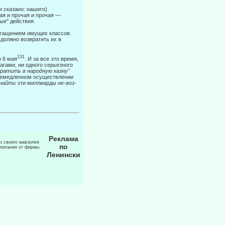
и сказано: нашего)
ая и прочая и прочая —
ые" действия.
огащением имущих классов.
должно возвратить их в
131
о 6 мая
. И за все это время,
гами, ни одного серьезного
вратить в народную казну"
о немедленном осуществлении
найти
эти миллиарды
не-воз-
Реклама
из своего мавзолея
по
 питания от фирмы
Ленински