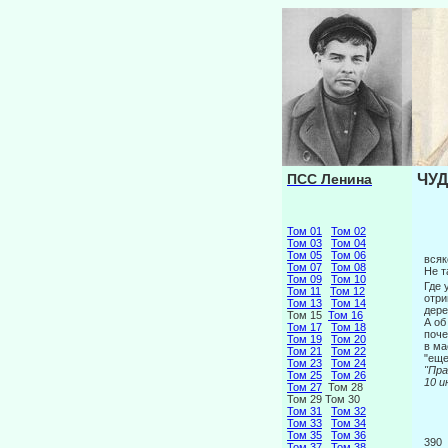
ПСС Ленина
ЧУД
Том 01
Том 02
Том 03
Том 04
Том 05
Том 06
всяк
Том 07
Том 08
Не т
Том 09
Том 10
Где 
Том 11
Том 12
отри
Том 13
Том 14
дере
Том 15
Том 16
А об
Том 17
Том 18
поче
Том 19
Том 20
в ма
Том 21
Том 22
"еще
Том 23
Том 24
"
Том 25
Том 26
10
Том 27
Том 28
Том 29 Том 30
Том 31
Том 32
Том 33
Том 34
Том 35
Том 36
390
Том 37
Том 38