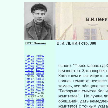
В.И.Лени
ПСС Ленина
В. И. ЛЕНИН стр. 388
Том 01
Том 02
Том 03
Том 04
Том 05
Том 06
Том 07
Том 08
ясного. "Приостановка дей
Том 09
Том 10
неиз­вестно. Законопрое
Том 11
Том 12
Том 13
Том 14
Кого с кем и как мирить,
Том 15
Том 16
Том 17
Том 18
полная темнота; не­извес
Том 19
Том 20
Том 21
Том 22
земель, кои обещано эксп
Том 23
Том 24
"Реформа в смысле боль
Том 25
Том 26
Том 27
Том 28
комитетов"... Не лучше 
Том 29 Том 30
Том 31
Том 32
обещаний, дать немед­ле
Том 33
Том 34
Том 35
Том 36
комитетов с точным указ
Том 37
Том 38