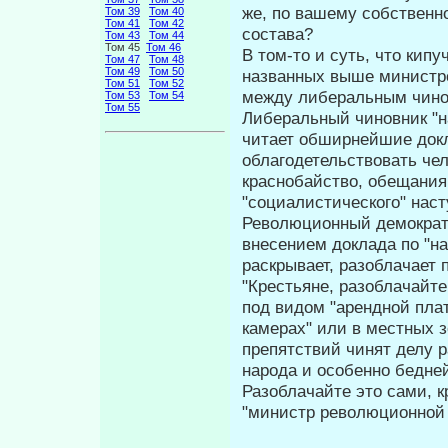
же, по вашему собственн
Том 39
Том 40
Том 41
Том 42
состава?
Том 43
Том 44
Том 45
Том 46
В том-то и суть, что кип
Том 47
Том 48
Том 49
Том 50
на­званных выше министр
Том 51
Том 52
между либе­ральным чин
Том 53
Том 54
Том 55
Либеральный чиновник "на
читает обширнейшие докл
облагодетельство­вать чел
краснобайство, обещания
"социалистического" насту
Революционный демократ 
внесе­нием доклада по "н
раскрывает, разобла­чает
"Крестьяне, разоблачайте
под ви­дом "арендной пла
камерах" или в мест­ных 
препятствий чинят делу 
народа и особенно бедней
Разоблачайте это сами, к
"министр революционной