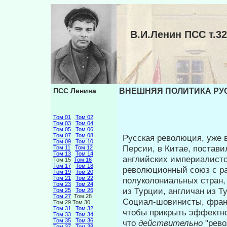
В.И.Ленин ПСС т
ПСС Ленина
ВНЕШНЯЯ ПОЛИТИКА РУС
Том 01
Том 02
Том 03
Том 04
Том 05
Том 06
Том 07
Том 08
Русская революция, уже 
Том 09
Том 10
Персии, в Ки­тае, постав
Том 11
Том 12
Том 13
Том 14
английских империалисто
Том 15
Том 16
Том 17
Том 18
революционный союз с ра
Том 19
Том 20
Том 21
Том 22
полуколониальных стран, 
Том 23
Том 24
из Турции, англичан из Ту
Том 25
Том 26
Том 27
Том 28
Социал-шовинисты, франц
Том 29 Том 30
Том 31
Том 32
чтобы прикрыть эффектно
Том 33
Том 34
Том 35
Том 36
что
действи­тельно
"рев
Том 37
Том 38