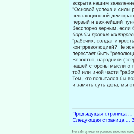
вскрыта на­шим заявлени
"Основой успеха и силы 
революци­онной демократи
первый и важнейший пункт
бесспорно верным, если 
борьбы против контрре
"рабочих, солдат и крест
контрреволюцией? Не ясн
перестает быть "революц
Вероятно, народники (эс
нашей стороны мысли о т
той или иной части "рабо
Тем, кто попытался бы в
и за­мять суть дела, мы о
Предыдущая страница ...
Следующая страница ... 
Этот сайт основан на всемирно известном произ