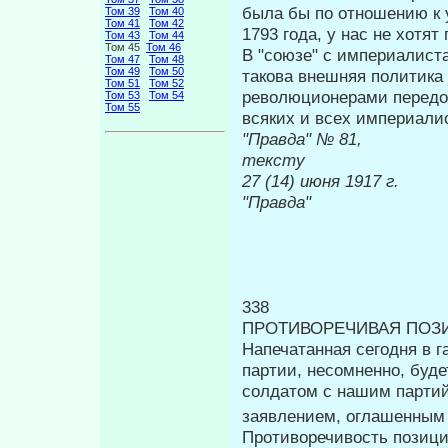
была бы по отноше­нию к
Том 39
Том 40
Том 41
Том 42
1793 года, у нас не хотят 
Том 43
Том 44
Том 45
Том 46
В "союзе" с империалиста
Том 47
Том 48
Том 49
Том 50
такова внешняя политика 
Том 51
Том 52
революционерами пере­до
Том 53
Том 54
Том 55
всяких и всех империали
"Правда" 
тексту
27 (14) и
"Правда"
338
ПРОТИВОРЕЧИВАЯ ПОЗ
Напечатанная сегодня в 
партии, не­сомненно, буд
солдатом с нашим пар­ти
заявлением, оглашенным 1
Противоречивость позици