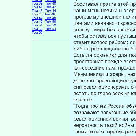
Восставая против этой пр
Том 39
Том 40
Том 41
Том 42
наши меньшевики и эсер
Том 43
Том 44
Том 45
Том 46
программу внешней по­ли
Том 47
Том 48
Том 49
Том 50
цветами невинного красно
Том 51
Том 52
пользу "мира без аннекси
Том 53
Том 54
Том 55
чтобы оставаться пустыш
ставит вопрос ребром: л
либо в революционной бо
Есть ли союзники для та
пролетариат прежде всег
как соседние нам, прежде
Меньшевики и эсеры, наз
деле контрреволюционну
они револю­ционерами, о
встать во главе всех угн
классов.
"Тогда против России об
возража­ют запуганные об
революционной войны
"р
вероятность такой вой­н
"помириться" против рево