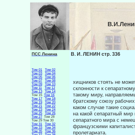
В.И.Лени
ПСС Ленина
В. И. ЛЕНИН стр. 336
Том 01
Том 02
Том 03
Том 04
Том 05
Том 06
Том 07
Том 08
хищников стоять не може
Том 09
Том 10
склонности к сепаратном
Том 11
Том 12
Том 13
Том 14
такому миру, направляем
Том 15
Том 16
Том 17
Том 18
братскому союзу рабочих 
Том 19
Том 20
Том 21
Том 22
каком случае такие социа
Том 23
Том 24
на какой сепаратный мир
Том 25
Том 26
Том 27
Том 28
сепаратного мира с немец
Том 29 Том 30
Том 31
Том 32
французскими ка­питалис
Том 33
Том 34
Том 35
Том 36
пролетариата.
Том 37
Том 38