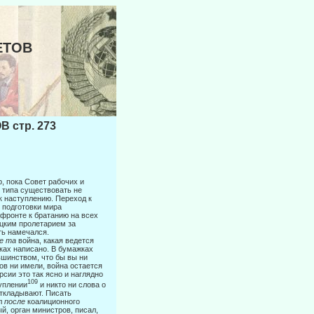
ЕТОВ
 стр. 273
р, пока Совет рабочих и
 типа существовать не
к наступлению. Переход к
т подготовки мира
фронте к братанию на всех
ецким пролетарием за
уть намечался.
е та
война, какая ведется
жках написано. В бумажках
ьшинством, что бы вы ни
ов ни имели, война остается
рсии это так ясно и наглядно
109
туплении
и никто ни слова о
откладывают. Писать
ел
после
коалицион­ного
ый, орган министров, писал,