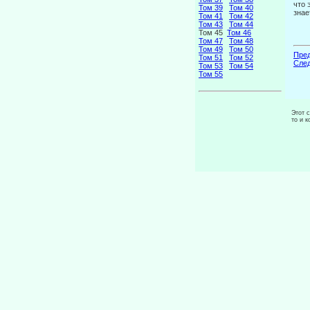
что 
Том 39
Том 40
знае
Том 41
Том 42
Том 43
Том 44
Том 45
Том 46
Том 47
Том 48
Том 49
Том 50
Пред
Том 51
Том 52
След
Том 53
Том 54
Том 55
Этот 
то и 