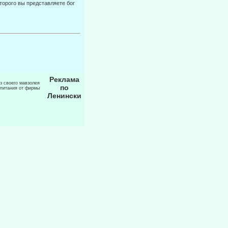
оторого вы представляете бог
Реклама
из своего мавзолея
по
 питания от фирмы
Ленински