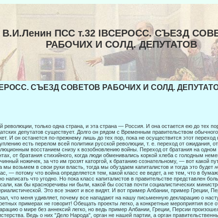
В.И.Ленин ПСС т.32 IBCEPOCC. СЪЕЗД СОВ
РАБОЧИХ И СОЛД. ДЕПУТАТОВ
EPOCC. СЪЕЗД СОВЕТОВ РАБОЧИХ И СОЛД. ДЕПУТАТОВ
й революции, только одна страна, и эта страна — Россия. И она остается ею до тех по
атских депутатов существует. Долго он рядом с Вре­менным правительством обычного
ет. И он останется по-прежнему лишь до тех пор, пока не осуществится этот переход 
уплению есть перелом всей политики русской революции, т. е. переход от ожи­дания, о
люционным восстанием снизу к возобновлению войны. Переход от братания на одном 
тах, от братания сти­хийного, когда люди обменивались коркой хлеба с голодным нем
чинный ножичек, за что им грозят каторгой, к братанию сознательному, — вот ка­кой п
а мы возьмем в свои руки власть, тогда мы обуздаем капиталистов и тогда это будет
н
ас, — потому что война определяется тем, ка­кой класс ее ведет, а не тем, что в бума
о написать что угодно. Но пока класс капиталистов в правительстве представлен бол
сали, как бы красноречивы ни были, какой бы состав почти социалисти­ческих министр
риалистической. Это все знают и все видят. И вот пример Албании, пример Греции, Пе
­зал, что меня удивляет, почему все нападают на нашу письменную декларацию о на­с
ретных примерах не говорит! Обещать проекты легко, а конкретные мероприятия все 
арацию о мире без ан­нексий легко, но ведь пример Албании, Греции, Персии произош
стерства. Ведь о них "Дело Народа", орган не нашей партии, а орган прави­тельственн