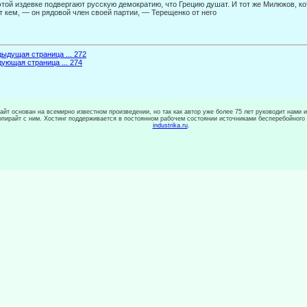
этой издевке подвергают русскую демокра­тию, что Грецию душат. И тот же Милюков, к
т кем, — он рядовой член своей партии, — Терещенко от него
ыдущая страница ... 272
ующая страница ... 274
сайт основан на всемирно известном произведении, но так как автор уже более 75 лет руководит нами 
копирайт с ним. Хостинг поддерживается в постоянном рабочем состоянии источниками бесперебойного
industrika.ru
.