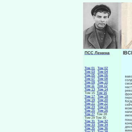
ПСС Ленина
IBC
Том 01
Том 02
Том 03
Том 04
Том 05
Том 06
ваво
Том 07
Том 08
солд
Том 09
Том 10
смож
Том 11
Том 12
наст
Том 13
Том 14
рево
Том 15
Том 16
фрон
Том 17
Том 18
перо
Том 19
Том 20
Когд
Том 21
Том 22
сейч
Том 23
Том 24
можн
Том 25
Том 26
напи
Том 27
Том 28
импе
Том 29 Том 30
пока
Том 31
Том 32
конк
Том 33
Том 34
декл
Том 35
Том 36
мини
Том 37
Том 38