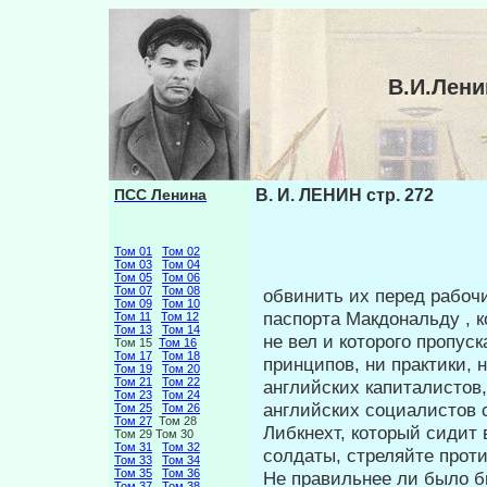
В.И.Лени
ПСС Ленина
В. И. ЛЕНИН стр. 272
Том 01
Том 02
Том 03
Том 04
Том 05
Том 06
Том 07
Том 08
обвинить их перед рабоч
Том 09
Том 10
паспорта Макдональду , 
Том 11
Том 12
Том 13
Том 14
не вел и которо­го пропус
Том 15
Том 16
Том 17
Том 18
принципов, ни практики,
Том 19
Том 20
Том 21
Том 22
английских капиталистов
Том 23
Том 24
английских социалистов с
Том 25
Том 26
Том 27
Том 28
Либкнехт, который сидит в
Том 29 Том 30
Том 31
Том 32
солдаты, стреляйте проти
Том 33
Том 34
Том 35
Том 36
Не правильнее ли было б
Том 37
Том 38