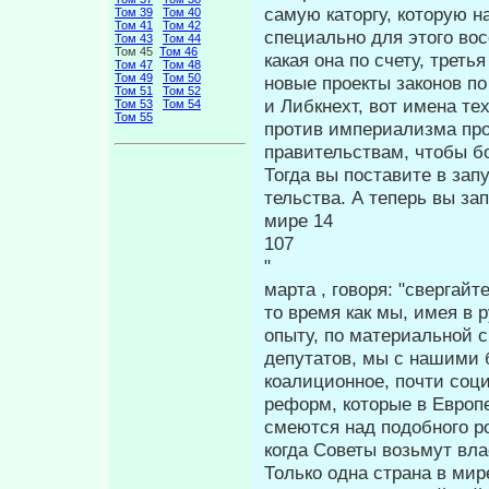
самую каторгу, которую 
Том 39
Том 40
Том 41
Том 42
специально для этого вос
Том 43
Том 44
Том 45
Том 46
какая она по счету, треть
Том 47
Том 48
Том 49
Том 50
новые проекты законов п
Том 51
Том 52
и Либкнехт, вот имена т
Том 53
Том 54
Том 55
против империализма пров
правительствам, чтобы б
Тогда вы поставите в за
тельства. А теперь вы за
мире 14
10
марта , говоря: "свергай
то вре­мя как мы, имея в
опыту, по матери­альной 
депутатов, мы с нашими 
коалиционное, почти соц
реформ, которые в Европе
смеются над подобного ро
когда Советы возьмут вл
Только одна страна в ми