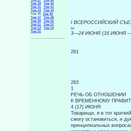
Том 39
Том 40
Том 41
Том 42
Том 43
Том 44
Том 45
Том 46
Том 47
Том 48
Том 49
Том 50
I
ВСЕРОССИЙСКИЙ СЪЕЗ
Том 51
Том 52
ш
Том 53
Том 54
Том 55
3—24 ИЮНЯ (16 ИЮНЯ — 
261
263
1
РЕЧЬ ОБ ОТНОШЕНИИ
К ВРЕМЕННОМУ ПРАВИТ
4 (17) ИЮНЯ
Товарищи, я в тот кратки
смогу остановиться, и д
принципиальных вопро­са