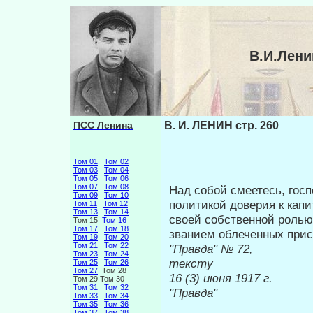
В.И.Лени
ПСС Ленина
В. И. ЛЕНИН стр. 260
Том 01
Том 02
Том 03
Том 04
Том 05
Том 06
Том 07
Том 08
Над собой смеетесь, гос
Том 09
Том 10
полити­кой доверия к кап
Том 11
Том 12
Том 13
Том 14
своей собственной ролью
Том 15
Том 16
Том 17
Том 18
званием облеченных прис
Том 19
Том 20
Том 21
Том 22
"Правда" 
Том 23
Том 24
тексту
Том 25
Том 26
Том 27
Том 28
16 (3) ию
Том 29 Том 30
Том 31
Том 32
"Правда"
Том 33
Том 34
Том 35
Том 36
Том 37
Том 38