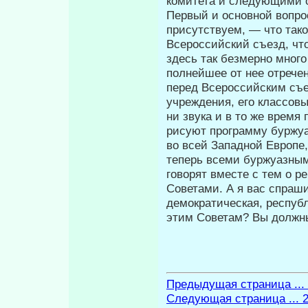
комитета и следующими 
Первый и основной вопрос
присут­ствуем, — что так
Всероссийский съезд, что
здесь так безмерно много
полнейшее от нее отрече
перед Всероссийским съе
учреждения, его классовы
ни звука и в то же время
ри­суют программу буржу
во всей За­падной Европ
теперь всеми буржуаз­ны
говорят вместе с тем о р
Советами. А я вас спраши
демократическая, республ
этим Советам? Вы должны 
Предыдущая страница ...
Следующая страница ... 