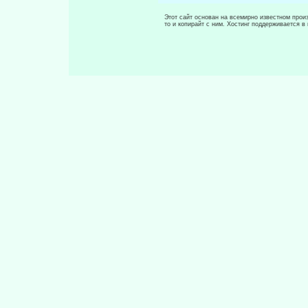
Этот сайт основан на всемирно известном произ
то и копирайт с ним. Хостинг поддерживается 