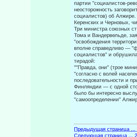
партии "социалистов-рево
неосторожность заговори
социалистов) об Алжире. 
Керенских и Черновых, ч
Три министра союзных стр
Тома и Вандервельде, зая
"освобождения терри­тори
вполне справедливо — "ф
социалистов" и обрушила
тирадой:
""Правда, они" (трое ми
"согласно с волей насе­ле
последовательности и пр
Финляндии — с одной сто
было бы интересно выслу
"самоопределении" Ал­жир
Предыдущая страница ...
Следующая страница ... 