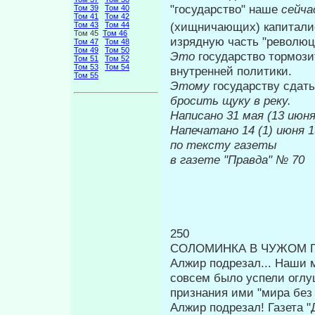
"государство" наше
сейча
Том 39
Том 40
Том 41
Том 42
(хищничающих) капитали
Том 43
Том 44
Том 45
Том 46
изрядную часть "революц
Том 47
Том 48
Том 49
Том 50
Это
государство тормози
Том 51
Том 52
Том 53
Том 54
внут­ренней политики.
Том 55
Этому
государству сдат
бро­сить щуку в реку.
Написано 31 мая (13 июня
Напечатано 14
по тексту газеты
в газете "Правда" № 70
250
СОЛОМИНКА В ЧУЖОМ 
Алжир подрезал... Наши
совсем было успели оглу
признания ими "мира без а
Алжир подрезал! Газета "