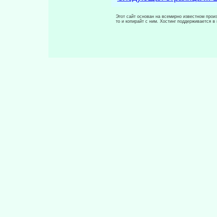
Этот сайт основан на всемирно известном произ
то и копирайт с ним. Хостинг поддерживается 