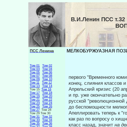
В.И.Ленин ПСС т.
ВОП
ПСС Ленина
МЕЛКОБУРЖУАЗНАЯ ПОЗИЦ
Том 01
Том 02
Том 03
Том 04
Том 05
Том 06
Том 07
Том 08
первого "Временного коми
Том 09
Том 10
конец,
слияния классов и
Том 11
Том 12
Том 13
Том 14
Апрельский кризис (20 ап
Том 15
Том 16
Том 17
Том 18
и пр. уже окончательно 
Том 19
Том 20
Том 21
Том 22
русской "револю­ционной 
Том 23
Том 24
до беспомощности мел­ког
Том 25
Том 26
Том 27
Том 28
Апеллировать теперь к "г
Том 29 Том 30
Том 31
Том 32
как раз по вопросу о хи
Том 33
Том 34
Том 35
Том 36
класс назад, значит
на д
Том 37
Том 38