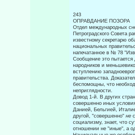
243
ОПРАВДАНИЕ ПОЗОРА
Отдел международных сн
Петроградского Совета р
известному секретарю об
национальных правительс
напечатанное в № 78 "Изв
Сообщение это пытается д
на­родников и меньшевик
вступлению западноевроп
правительства. Доказател
беспомощны, что необход
неприглядности.
Довод 1-й. В других стра
совершен­но иных услови
Данией, Бельгией, Италие
другой, "совершенно"
не
социализму, знает, что с
отношении не "иные", а о
Национальные же особенн