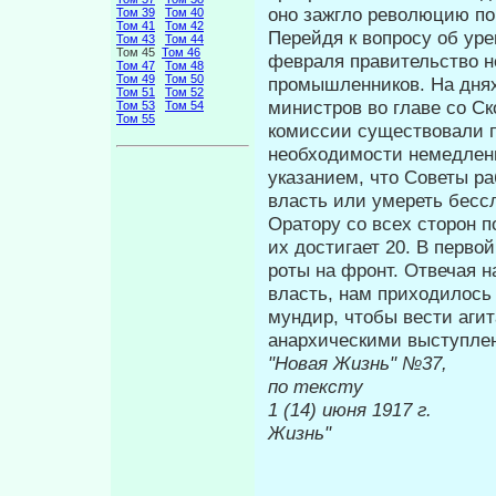
оно зажгло революцию по
Том 39
Том 40
Том 41
Том 42
Перейдя к вопросу об уре
Том 43
Том 44
Том 45
Том 46
фев­раля правительство н
Том 47
Том 48
Том 49
Том 50
промышленни­ков. На дня
Том 51
Том 52
министров во главе со С
Том 53
Том 54
Том 55
комиссии существовали пр
необходимости немедленн
указанием, что Советы ра
власть или умереть бесс
Оратору со всех сторон 
их достигает 20. В перво
роты на фронт. Отвечая н
власть, нам прихо­дилось
мундир, чтобы вести аги
анархическими выступлен
"Новая Жи
по тексту
1 (14) июн
Жизнь"