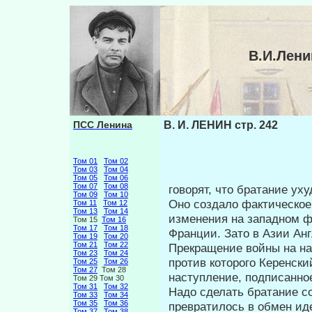
В.И.Лени
ПСС Ленина
В. И. ЛЕНИН стр. 242
Том 01
Том 02
Том 03
Том 04
Том 05
Том 06
Том 07
Том 08
говорят, что братание ух
Том 09
Том 10
Оно соз­дало фактическо
Том 11
Том 12
Том 13
Том 14
изменения на за­падном ф
Том 15
Том 16
Том 17
Том 18
Франции. Зато в Азии Анг
Том 19
Том 20
Том 21
Том 22
Прекращение войны на н
Том 23
Том 24
против которого Керенски
Том 25
Том 26
Том 27
Том 28
наступление, подписанно
Том 29 Том 30
Том 31
Том 32
Надо сделать братание с
Том 33
Том 34
Том 35
Том 36
превратилось в об­мен ид
Том 37
Том 38