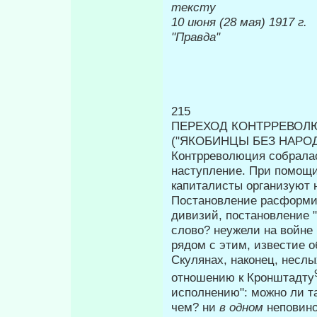
тексту
10 июня (2
"Правда"
215
ПЕРЕХОД КОНТРРЕВОЛ
("ЯКОБИНЦЫ БЕЗ НАРОД
Контрреволюция собралас
наступление. При помощи
капиталисты организуют н
Постановление расформиро
дивизий, постановление "
слово? неужели на войне 
рядом с этим, известие 
Скулянах, наконец, несл
отношению к Кронштадту
исполнению": можно ли та
чем? ни
в одном
неповино