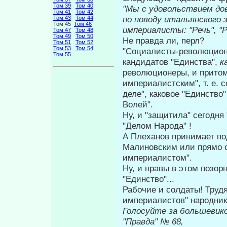
Том 39
Том 40
"Мы с удовольствием до
Том 41
Том 42
по поводу итальянского з
Том 43
Том 44
Том 45
Том 46
империалисты: "Речь", "Р
Том 47
Том 48
Том 49
Том 50
Не правда ли, перл?
Том 51
Том 52
Том 53
Том 54
"Социалисты-революционе
Том 55
канди­датов "Единства",
к
революционеры, и притом
империалистским", т. е. 
деле", каковое "Единство"
Волей".
Ну, и "защитила" сегодня
"Де­лом Народа" !
А Плеханов принимает по
Мали­новским или прямо 
империалистом".
Ну, и нравы в этом позо
"Единст­во"...
Рабочие и солдаты! Труд
империалистов" народни
Голосуйте за большевико
"Правда" 