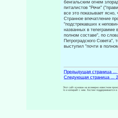
бенгальским огнем злор
питалистов "Речи" ("прав
все это показывает ясно,
Странное впечатление пр
"подстрекавших к непови
назван­ных в телеграмме 
полном составе", по сло
Петроградского Совета", 
выступил "почти в полном
Предыдущая страница ...
Следующая страница ... 
Этот сайт основан на всемирно известном произ
то и копирайт с ним. Хостинг поддерживается 