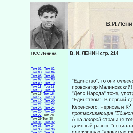
В.И.Лени
ПСС Ленина
В. И. ЛЕНИН стр. 214
Том 01
Том 02
Том 03
Том 04
Том 05
Том 06
Том 07
Том 08
"Единство", то они
отвеч
Том 09
Том 10
провокатор Ма­линовский! 
Том 11
Том 12
Том 13
Том 14
"Дело Народа" тоже, упо
Том 15
Том 16
Том 17
Том 18
"Един­ством". В первый д
Том 19
Том 20
Том 21
Том 22
0
Керенского, Черно­ва и К
Том 23
Том 24
Том 25
Том 26
протаскивающие "Единст
Том 27
Том 28
А на
второй
странице тог
Том 29 Том 30
Том 31
Том 32
длинный разнос "социал-п
Том 33
Том 34
Том 35
Том 36
следующую "ядовитую фр
Том 37
Том 38