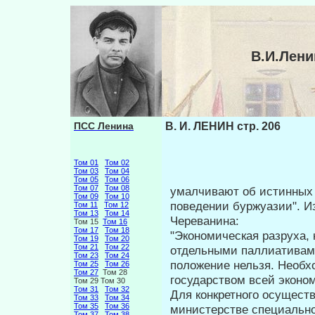
В.И.Лени
ПСС Ленина
В. И. ЛЕНИН стр. 206
Том 01
Том 02
Том 03
Том 04
Том 05
Том 06
Том 07
Том 08
умалчивают об истинных 
Том 09
Том 10
поведении буржуазии". И
Том 11
Том 12
Том 13
Том 14
Череванина:
Том 15
Том 16
Том 17
Том 18
"Экономическая разруха, 
Том 19
Том 20
Том 21
Том 22
отдельными паллиатива­м
Том 23
Том 24
положение нельзя. Необх
Том 25
Том 26
Том 27
Том 28
государством всей эконом
Том 29 Том 30
Том 31
Том 32
Для конкретного осущест
Том 33
Том 34
Том 35
Том 36
министерстве специальног
Том 37
Том 38