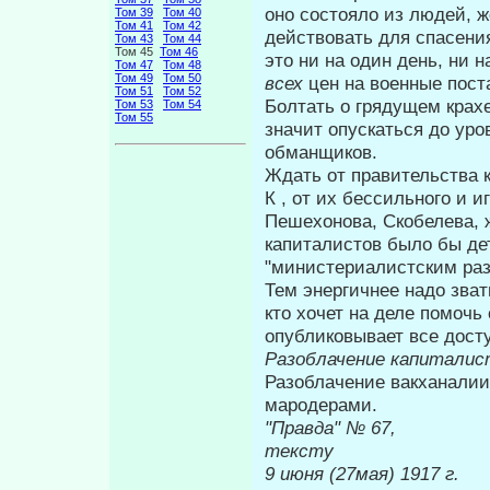
оно со­стояло из людей,
Том 39
Том 40
Том 41
Том 42
действовать для спа­сени
Том 43
Том 44
Том 45
Том 46
это ни на один день, ни 
Том 47
Том 48
Том 49
Том 50
всех
цен на военные пост
Том 51
Том 52
Болтать о грядущем крахе
Том 53
Том 54
Том 55
значит опускаться до ур
обманщиков.
Ждать от правительства к
К , от их бессильного и и
Пешехонова, Скобе­лева, 
капиталистов было бы де
"министериалистским раз
Тем энергичнее надо зват
кто хо­чет на деле помочь
опубликовыва­ет все дост
Разоблачение капиталис
Разоблачение вакханалии
мародерами.
"Правда" 
тексту
9 июня (2