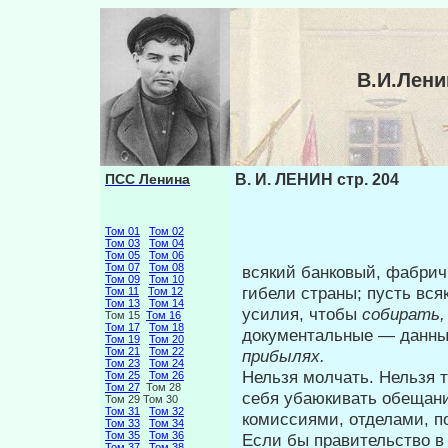
В.И.Лени
ПСС Ленина
В. И. ЛЕНИН стр. 204
Том 01
Том 02
Том 03
Том 04
Том 05
Том 06
Том 07
Том 08
всякий банковый, фабрич
Том 09
Том 10
гибели стра­ны; пусть вся
Том 11
Том 12
Том 13
Том 14
усилия, чтобы
собирать
Том 15
Том 16
Том 17
Том 18
документальные — данные
Том 19
Том 20
Том 21
Том 22
прибылях.
Том 23
Том 24
Нельзя молчать. Нельзя т
Том 25
Том 26
Том 27
Том 28
себя убаюкивать обещан
Том 29 Том 30
Том 31
Том 32
комиссиями, отдела­ми, 
Том 33
Том 34
Том 35
Том 36
Если бы правительство в
Том 37
Том 38