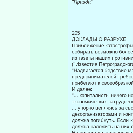
"Правда"
205
ДОКЛАДЫ О РАЗРУХЕ
Приближение катастрофы 
со­бирать возможно боле
из газеты наших противн
("Известия Петроград­ског
"Надвигается бедствие м
предпринимателей тре­бо
прибегают к своеобразной
И далее:
"... капиталисты ничего 
экономических затрудне­ни
... упорно цепляясь за 
дезорганизаторами и кон
должна погибнуть. Если к
должна наложить на них с
Не правда ли, красноречи