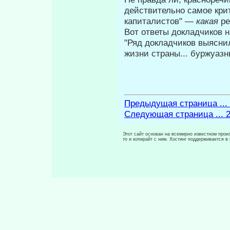
действительно самое кри
капиталистов" —
какая
р
Вот ответы докладчиков н
"Ряд докладчиков выясни
жизни страны... буржу­азн
Предыдущая страница ...
Следующая страница ... 
Этот сайт основан на всемирно известном произ
то и копирайт с ним. Хостинг поддерживается 