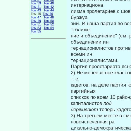
Том 39
Том 40
интернациона­
Том 41
Том 42
лизма пролетариев с шов
Том 43
Том 44
Том 45
Том 46
буржуа­
Том 47
Том 48
Том 49
Том 50
зии. И наша партия во в
Том 51
Том 52
Том 53
Том 54
"сближе­
Том 55
ние и объединение" (см.
объединении ин­
тернационалистов против
всеми ин­
тернационалистами.
Партия пролетариата ясно
2) Не менее ясное классо
т. е.
кадетов, на деле партия 
партийных
списков по всем 10 район
капиталистов
под­
держивают
теперь кадет
3) На третьем месте в с
новоиспеченная ра­
дикально-демократическа