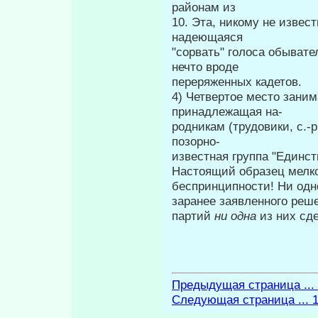
районам из
10. Эта, никому не извес
надеющаяся
"сорвать" голоса обыват
нечто вроде
переряженных кадетов.
4) Четвертое место заним
принадлежащая на-
родникам (трудовики, с.-
позорно-
известная группа "Единст
Настоящий образец мелк
беспринципности! Ни одн
заранее заявленного реш
партий
ни одна
из них сд
Предыдущая страница ...
Следующая страница ... 