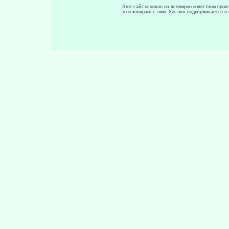
Этот сайт основан на всемирно известном произ
то и копирайт с ним. Хостинг поддерживается 