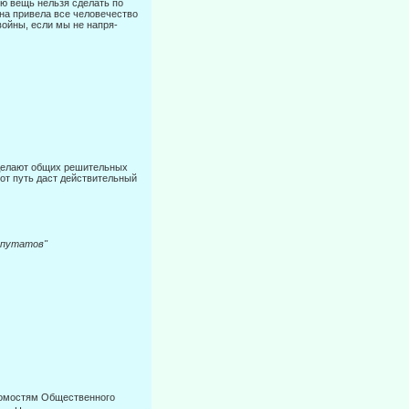
кую вещь нельзя сделать по
на привела все человечество
войны, если мы не напря-
сделают общих решительных
тот путь даст действительный
епутатов"
домостям Общественного