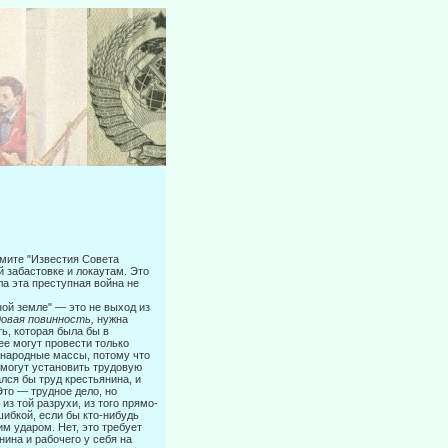
ьмите "Известия Совета
й забастовке и локаутам. Это
ла эта преступная война не
ной земле" — это не выход из
овая повинность,
нужна
ь, которая была бы в
ее могут провести только
и народные массы, потому что
 могут уста­новить трудовую
лся бы труд крестьянина, и
Это — трудное дело, но
из той разрухи, из того прямо-
шибкой, если бы кто-нибудь
м ударом. Нет, это требует
нина и рабочего у себя на