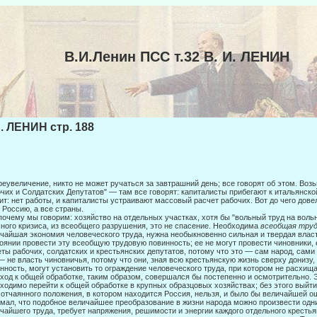
В.И.Ленин ПСС т.32 В. И. ЛЕНИН
И. ЛЕНИН стр. 188
реувеличение, никто не может ручаться за завтрашний день; все говорят об этом. Воз
чих и Солдатских Депутатов" — там все говорят: ка­питалисты прибегают к итальянско
ит: нет работы, и капиталисты устраивают массовый расчет рабочих. Вот до чего дове
 Россию, а все страны.
почему мы говорим: хозяйство на отдельных участках, хотя бы "вольный труд на воль
ного кризиса, из всеобщего разрушения, это не спасение. Необходима
всеобщая труд
чайшая экономия человеческого труда, нужна необыкновенно сильная и твердая власт
оянии провести эту всеобщую трудовую повинность; ее не могут провести чи­новники, 
ты рабочих, солдатских и крестьянских депута­тов, потому что это — сам народ, сам
— не власть чиновничья, потому что они, зная всю крестьянскую жизнь сверху донизу,
нность, могут установить то ограждение человеческого труда, при котором не расхища
ход к общей обработке, таким образом, совершался бы постепенно и осмотрительно. 
хо­димо перейти к общей обработке в крупных образцовых хозяйствах; без этого выйти 
 отчаянного положения, в котором находится Россия, нельзя, и было бы величайшей о
мал, что подобное величайшее преобразование в жизни народа можно произвести одни
чайшего труда, требует напряжения, решимости и энергии каждого от­дельного крестья