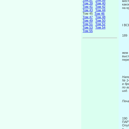
мест
Том 39
Том 40
како
Том 41
Том 42
на к
Том 43
Том 44
Том 45
Том 46
Том 47
Том 48
Том 49
Том 50
Том 51
Том 52
I В
Том 53
Том 54
Том 55
189
жем 
выст
пере
Напе
№ 14
в бр
по а
изд.
Печ
190
ПАР
Опуб