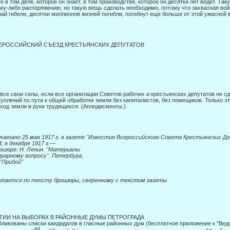
е в том деле, которое он знает, в том производстве, которое он десятки лет ведет. Та
му-либо распоряжению, но такую вещь сделать необходимо, потому что захватная вой
рай гибели, десятки миллионов жизней погибли, погиб­нут еще больше от этой ужасной 
СЕРОССИЙСКИЙ СЪЕЗД КРЕСТЬЯНСКИХ ДЕПУТАТОВ
все свои силы, если все организации Советов рабочих и крестьянских депутатов не 
уплений по пути к общей обработке земли без капи­талистов, без помещиков. Только э
ход земли в руки трудящихся. (Аплодисменты.)
чатано 25 мая 1917 г. в газете "Известия Всероссийского Совета Крестьянских Д
; в декабре 1917 г.—
ошюре: Н. Ленин. "Материалы
грарному вопросу". Петербург,
 "Прибой"
атается по тексту брошюры,
сверенному с текстом газеты
ТИИ НА ВЫБОРАХ В РАЙОННЫЕ ДУМЫ ПЕТРОГРАДА
ликованы списки кандидатов в гласные районных дум (бесплатное приложение к "Ве
84