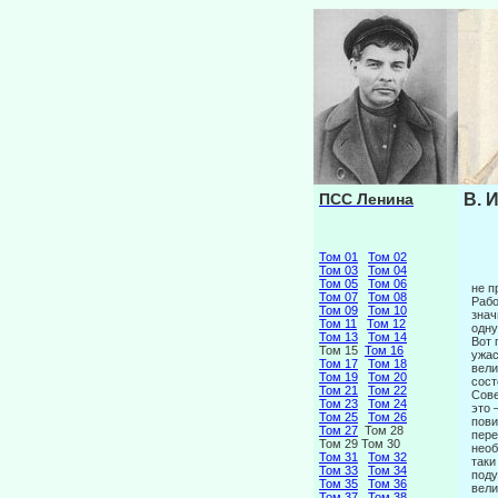
ПСС Ленина
В. 
Том 01
Том 02
Том 03
Том 04
Том 05
Том 06
не п
Том 07
Том 08
Рабо
Том 09
Том 10
знач
Том 11
Том 12
одну
Том 13
Том 14
Вот 
Том 15
Том 16
ужас
Том 17
Том 18
вели
Том 19
Том 20
сост
Том 21
Том 22
Сове
Том 23
Том 24
это 
Том 25
Том 26
пови
Том 27
Том 28
пере
Том 29 Том 30
необ
Том 31
Том 32
таки
Том 33
Том 34
поду
Том 35
Том 36
вели
Том 37
Том 38