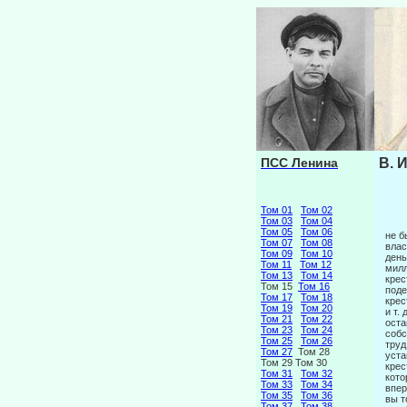
ПСС Ленина
В. 
Том 01
Том 02
Том 03
Том 04
Том 05
Том 06
не б
Том 07
Том 08
влас
Том 09
Том 10
день
Том 11
Том 12
милл
Том 13
Том 14
крес
Том 15
Том 16
поде
Том 17
Том 18
крес
Том 19
Том 20
и т.
Том 21
Том 22
оста
Том 23
Том 24
собс
Том 25
Том 26
труд
Том 27
Том 28
уста
Том 29 Том 30
крес
Том 31
Том 32
кото
Том 33
Том 34
впер
Том 35
Том 36
вы т
Том 37
Том 38