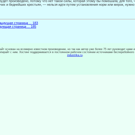
будет произведено, потому что нет такой силы, которая этому бы помешала; для того,
чих и беднейших крестьян, — нельзя идти путем установления норм или мерок, нужно 
ыдущая страница ... 183
ующая страница ... 185
сайт основан на всемирно известном произведении, но так как автор уже более 75 лет руководит нами 
копирайт с ним. Хостинг поддерживается в постоянном рабочем состоянии источниками бесперебойного
industrika.ru
.