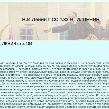
В.И.Ленин ПСС т.32 В. И. ЛЕНИН
И. ЛЕНИН стр. 184
ыло на свете. Если бы это было так, то этот план был бы хорош. Но дело обстоит не та
ть денег, без денег на самой вольной земле, при каких угодно "мерках" хозяйства быть
ги остались — остается наемный труд. А это значит, что богатые крестьяне, а их на Р
иона семей, угнетают, эксплуатируют наемных рабочих и будут угнетать их и на "воль
тьяне постоянно, не в виде исключения, а по общему правилу, прибегают к найму рабо
нных, то есть к эксплуатации беднейших крестьян, пролетариев. А рядом с этим име
тьян безлошадных, которые не могут существовать, не продавая своей рабочей силы,
 д. До тех пор, пока власть денег оста­лась, власть капитала осталась, какие бы вы "но
нутся в лучшем случае непригодными для жизни потому, что они не считаются с тем г
твенность на орудия, на скот, на деньги распределена неравно­мерно; не считаются с
, который подвергается экс­плуатации. Это основной факт теперешней жизни России, ег
новим какие-либо "мерки", жизнь их обойдет, и "мерки" останутся на бумаге. Вот поче
тьян неимущих и беднейших отстоять в этом величайшем преобразовании России, кот
рое несо­мненно произведете, когда частная собственность на землю будет уничтожена
ед к приближению лучшего будущего, социалистического; для того, чтобы в этом вели
олько что начинаете, которое пойдет далеко вперед и которое, можно сказать без преу