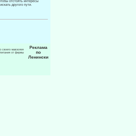
 чтобы отстоять интересы
искать другого пути.
Реклама
из своего мавзолея
по
 питания от фирмы
Ленински