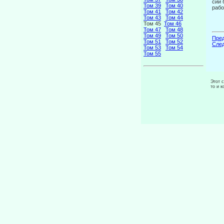
сии 
Том 39
Том 40
рабо
Том 41
Том 42
Том 43
Том 44
Том 45
Том 46
Том 47
Том 48
Том 49
Том 50
Пред
Том 51
Том 52
След
Том 53
Том 54
Том 55
Этот 
то и 