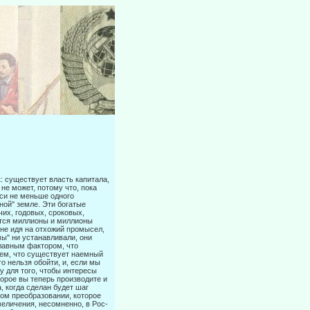
к: существует власть капитала,
 не может, потому что, пока
уси не меньше одного
ной" земле. Эти богатые
чих, годовых, сроковых,
ются миллионы и миллионы
 не идя на отхожий промысел,
рмы" ни устанавливали, они
лав­ным фактором, что
 тем, что существует наемный
о нельзя обойти, и, если мы
му для того, чтобы интересы
орое вы теперь производите и
, когда сделан будет шаг
ком преобразовании, которое
величения, несомненно, в Рос­