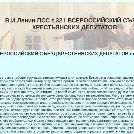
В.И.Ленин ПСС т.32 I ВСЕРОССИЙСКИЙ СЪ
КРЕСТЬЯНСКИХ ДЕПУТАТОВ
СЕРОССИЙСКИЙ СЪЕЗД КРЕСТЬЯНСКИХ ДЕПУТАТОВ стр
ветствует общим государственным нуждам и интересам. Вот это мы отрицаем, против 
ерем эти возражения, которые делаются против нашего предложения. Обычно возражен
ссии распределена чрезвычайно неравномерно как между отдельными небольшими ед
сти, так и между большими единицами, каковы губернии и области. И говорят, если бы
нием по большинству, не считаясь с волей помещиков, взяло землю в свои руки и при
вномерность осталась бы или даже была бы опасность ее закрепления. Мы отвечаем на
ван на недоразу­мении. Неравенство распределения земли все равно останется, пока 
ральная государственная власть вообще, не установит нового порядка окончательно. 
док, — все равно по-крестьянски бу­дет решаться дело или по-помещичьи, так ли, ка
ходом земли в руки крестьянства, или так, как хотят помещики, которые готовы отдат
е, при условии, что крестьянин-арендатор и помещик сохра­нят свои права, так это буд
вномерное распределение остается. Это возражение против нас явно неправильное и
м, что необходимо как можно скорее создать центральную государственную власть, н
шения большинства крестьянства, но и прямо выражающую мнение этого большинства. 
лышим возражения про­тив большевиков, нападки на них капиталистических газет, ут
хисты, мы отвергаем это самым решительным образом и рассматриваем эти напад­ки 