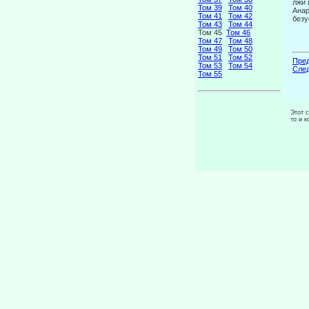
лжи 
Том 39
Том 40
Анар
Том 41
Том 42
безу
Том 43
Том 44
Том 45
Том 46
Том 47
Том 48
Том 49
Том 50
Том 51
Том 52
Пред
Том 53
Том 54
След
Том 55
Этот 
то и 