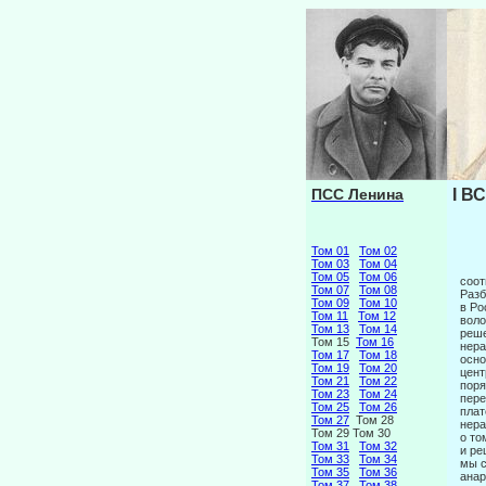
ПСС Ленина
I В
Том 01
Том 02
Том 03
Том 04
Том 05
Том 06
соот
Том 07
Том 08
Разб
Том 09
Том 10
в Ро
Том 11
Том 12
воло
Том 13
Том 14
реше
Том 15
Том 16
нера
Том 17
Том 18
осно
Том 19
Том 20
цент
Том 21
Том 22
поря
Том 23
Том 24
пере
Том 25
Том 26
плат
Том 27
Том 28
нера
Том 29 Том 30
о то
Том 31
Том 32
и ре
Том 33
Том 34
мы с
Том 35
Том 36
анар
Том 37
Том 38