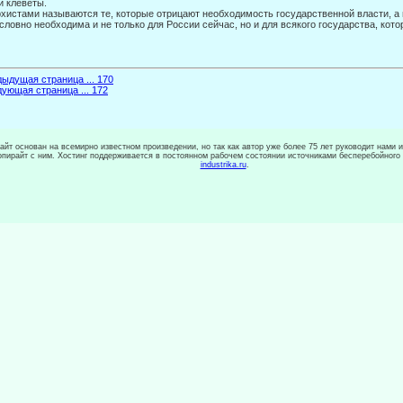
и клеветы.
хистами называются те, которые отрицают необходимость государственной власти, а 
словно необходима и не только для России сейчас, но и для всякого государства, кото
ыдущая страница ... 170
ующая страница ... 172
сайт основан на всемирно известном произведении, но так как автор уже более 75 лет руководит нами 
копирайт с ним. Хостинг поддерживается в постоянном рабочем состоянии источниками бесперебойного
industrika.ru
.