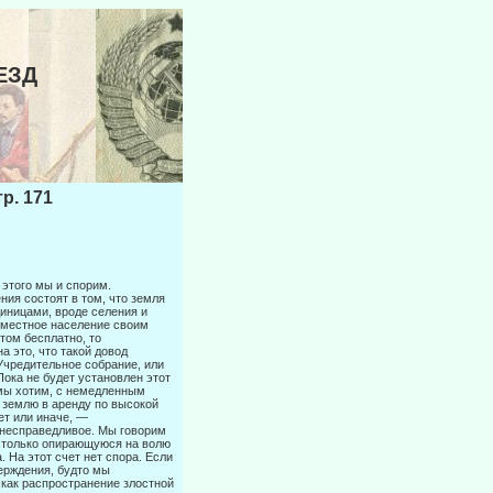
ЕЗД
. 171
этого мы и спорим.
ия состоят в том, что земля
иницами, вроде селения и
 местное населе­ние своим
том бесплатно, то
 это, что такой довод
Учредительное со­брание, или
Пока не будет установлен этот
к мы хотим, с немедленным
ь землю в аренду по высокой
ет или иначе, —
 несправедливое. Мы говорим
е только опирающуюся на волю
На этот счет нет спора. Если
верждения, будто мы
как распространение злостной