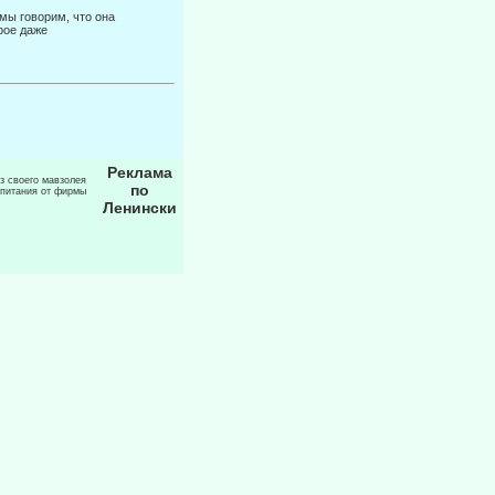
мы говорим, что она
рое даже
Реклама
из своего мавзолея
по
 питания от фирмы
Ленински