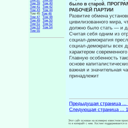
было в старой. ПРОГ
Том 39
Том 40
Том 41
Том 42
РАБОЧЕЙ ПАРТИИ
Том 43
Том 44
Том 45
Том 46
Развитие обмена установ
Том 47
Том 48
Том 49
Том 50
цивилизо­ванного мира, 
Том 51
Том 52
должно было стать — и 
Том 53
Том 54
Том 55
Считая себя одним из от
социал-демократия пресле
социал-демократы всех др
характером современного 
Главную особенность так
основе капиталистически
важная и значительная ча
принадлежит
Предыдущая страница ...
Следующая страница ... 
Этот сайт основан на всемирно известном произ
то и копирайт с ним. Хостинг поддерживается 