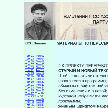
В.И.Ленин ПСС т
ПАРТ
ПСС Ленина
МАТЕРИАЛЫ ПО ПЕРЕСМО
Том 01
Том 02
Том 03
Том 04
Том 05
Том 06
Том 07
Том 08
4 К ПРОЕКТУ ПЕРЕРАБ
Том 09
Том 10
СТАРЫЙ И НОВЫЙ ТЕК
Том 11
Том 12
Том 13
Том 14
Чтобы сделать читателю 
Том 15
Том 16
Том 17
Том 18
нового текста программы
Том 19
Том 20
Том 21
Том 22
обычным шрифтом набран
Том 23
Том 24
без из­менений и в новой;
Том 25
Том 26
Том 27
Том 28
курсивом набраны те ча
Том 29 Том 30
Том 31
Том 32
про­граммы;
Том 33
Том 34
Том 35
Том 36
жирным шрифтом набран
Том 37
Том 38