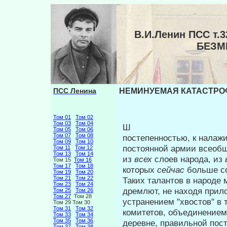
В.И.Ленин ПСС т
БЕЗМ
ПСС Ленина
НЕМИНУЕМАЯ КАТАСТРОФ
Том 01
Том 02
Том 03
Том 04
Ш
Том 05
Том 06
Том 07
Том 08
постепенностью, к налаж
Том 09
Том 10
постоян­ной армии всеоб
Том 11
Том 12
Том 13
Том 14
из
всех
слоев на­рода, из
Том 15
Том 16
Том 17
Том 18
которых
сейчас
больше со
Том 19
Том 20
Том 21
Том 22
Таких талантов в народе 
Том 23
Том 24
дремлют, не находя прил
Том 25
Том 26
Том 27
Том 28
устранением "хвостов" в 
Том 29 Том 30
Том 31
Том 32
комитетов, объединением 
Том 33
Том 34
Том 35
Том 36
деревне, правильной пост
Том 37
Том 38