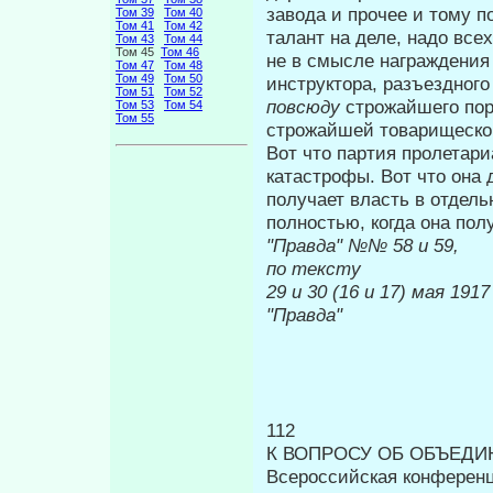
завода и прочее и тому п
Том 39
Том 40
Том 41
Том 42
талант на деле, надо все
Том 43
Том 44
Том 45
Том 46
не в смысле награждения
Том 47
Том 48
Том 49
Том 50
инструктора, разъездного
Том 51
Том 52
повсюду
строжайшего по­
Том 53
Том 54
Том 55
строжайшей товарищеско
Вот что партия пролетари
катаст­рофы. Вот что она
получает власть в отдель
полностью, когда она полу
"Правда" №
по тексту
29 и 30 (16
"Правда"
112
К ВОПРОСУ ОБ ОБЪЕД
Всероссийская конференц