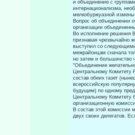
и объ­единение с группам
интернационализма, не­о
мелкобуржуазной измены
Вопрос об объединении о
органи­зации объединенны
Во исполнение решения 
признавая чрезвычайно 
выступил со следующими
межрайонцам сначала толь
но затем и большинство 
"Объединение желательн
Центральному Комитету 
состав обеих газет (ныне
всероссийскую
попу­ляр
будущем) по одному пред
Центральному Комитету 
организационную комиссию
В состав этой комиссии 
двух своих делегатов. Ес