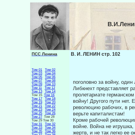
В.И.Лени
ПСС Ленина
В. И. ЛЕНИН стр. 102
Том 01
Том 02
Том 03
Том 04
Том 05
Том 06
Том 07
Том 08
поголовно за войну, один 
Том 09
Том 10
Либкнехт представляет ра
Том 11
Том 12
Том 13
Том 14
пролетариате герман­ско
Том 15
Том 16
Том 17
Том 18
войну! Другого пути нет. 
Том 19
Том 20
Том 21
Том 22
революцию рабочих, в рев
Том 23
Том 24
верьте капиталистам!
Том 25
Том 26
Том 27
Том 28
Кроме рабочей революции 
Том 29 Том 30
Том 31
Том 32
войне. Война не игрушка
Том 33
Том 34
Том 35
Том 36
жертв, и не так легко ее о
Том 37
Том 38