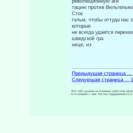
революционную аги­
тацию против Вильгельма
Сток­
гольм, чтобы оттуда нас 
которые
не всегда удается перех
шведской гра­
нице, из
Предыдущая страница ...
Следующая страница ... 
Этот сайт основан на всемирно известном произ
то и копирайт с ним. Хостинг поддерживается 