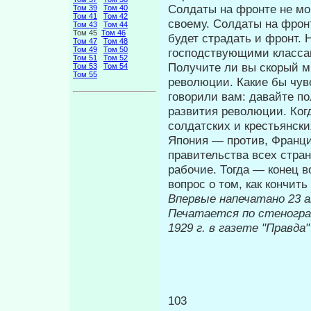
Солдаты на фронте не мог
Том 39
Том 40
Том 41
Том 42
своему. Солдаты на фронт
Том 43
Том 44
Том 45
Том 46
будет страдать и фронт. 
Том 47
Том 48
Том 49
Том 50
господствующими классами
Том 51
Том 52
Получите ли вы скорый ми
Том 53
Том 54
Том 55
революции. Какие бы чув
говорили вам: давайте по
развития революции. Когд
солдатских и кре­стьянск
Япония — против, Франци
правительства всех стран
рабочие. Тогда — конец в
вопрос о том, как кончить
Впервые на
Печатается по стеногр
1929 г. в газете "Правда
103