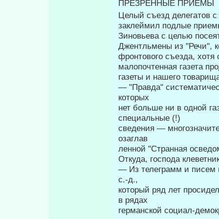
ПРЕЗРЕННЫЕ ПРИЕМЫ
Целый съезд делегатов с
за­клеймил подлые прием
Зиновьева с целью посея
Джентльмены из "Речи", 
фронтового съезда, хотя с
малопочтенная газета пр
газеты и нашего товарища
— "Правда" систематичес
которых
нет больше ни в одной газ
специальные (!)
сведения — многозначите
озаглав­
ленной "Странная осведо
Откуда, господа клеветни
— Из телеграмм и писем 
с.-д.,
который ряд лет просидел
в рядах
германской социал-демокр