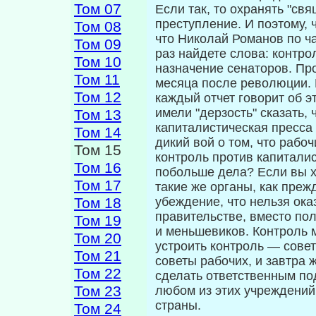
Том 07
Если так, то охранять "св
преступление. И поэтому, 
Том 08
что Николай Романов по ча
Том 09
раз найдете слова: контр
Том 10
назначение сена­торов. П
Том 11
месяца после революции. 
Том 12
каждый отчет говорит об э
имели "дерзость" сказать, 
Том 13
капиталистическая пресса
Том 14
дикий вой о том, что рабо
Том 15
контроль против капи­тали
Том 16
побольше дела? Если вы х
Том 17
такие же органы, как преж
Том 18
убеждение, что нельзя ока
правительстве, вместо п
Том 19
и мень­шевиков. Контроль
Том 20
устроить кон­троль — сове
Том 21
советы рабочих, и завтра 
Том 22
сделать ответственным под
Том 23
любом из этих учреждений
страны.
Том 24