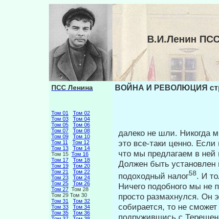
В.И.Ленин ПС
ПСС Ленина
ВОЙНА И РЕВОЛЮЦИЯ стр
Том 01
Том 02
Том 03
Том 04
Том 05
Том 06
Том 07
Том 08
далеко не шли. Никогда 
Том 09
Том 10
это все-таки ценно. Есл
Том 11
Том 12
Том 13
Том 14
что мы предлагаем в ней 
Том 15
Том 16
Том 17
Том 18
Должен быть установлен 
Том 19
Том 20
Том 21
Том 22
58
подоходный налог
. И т
Том 23
Том 24
Том 25
Том 26
Ничего подобного мы не п
Том 27
Том 28
просто размахнулся. Он э
Том 29 Том 30
Том 31
Том 32
собирается, то не сможет
Том 33
Том 34
Том 35
Том 36
подружившись с Терещенк
Том 37
Том 38