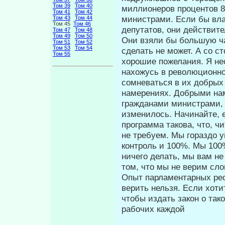
Том 39
Том 40
миллионеров процентов 8
Том 41
Том 42
министрами. Если бы вла
Том 43
Том 44
Том 45
Том 46
депутатов, они действите
Том 47
Том 48
Том 49
Том 50
Они взяли бы большую ча
Том 51
Том 52
Том 53
Том 54
сделать не может. А со с
Том 55
хорошие пожелания. Я нес
нахожусь в революционно
сомне­ваться в их добрых
намерениях. Доб­рыми н
гражданами министрами, п
изменилось. Начинайте, 
программа такова, что, ч
не требуем. Мы гораздо 
контроль и 100%. Мы 100%
ничего делать, мы вам не
том, что мы не верим сл
Опыт парламентарных рес
верить нельзя. Если хотит
чтобы издать закон о так
рабочих каждой