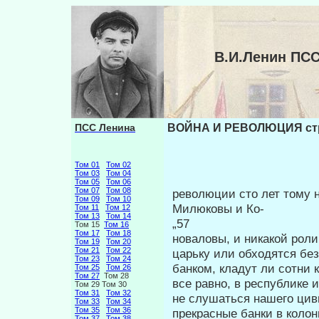
В.И.Ленин ПС
ПСС Ленина
ВОЙНА И РЕВОЛЮЦИЯ стр
Том 01
Том 02
Том 03
Том 04
Том 05
Том 06
Том 07
Том 08
революции сто лет тому н
Том 09
Том 10
Милюковы и Ко-
Том 11
Том 12
Том 13
Том 14
„57
Том 15
Том 16
Том 17
Том 18
новаловы, и никакой роли
Том 19
Том 20
Том 21
Том 22
царьку или обходятся без
Том 23
Том 24
банком, кладут ли сотни 
Том 25
Том 26
Том 27
Том 28
все равно, в республике 
Том 29 Том 30
Том 31
Том 32
не слушаться нашего цив
Том 33
Том 34
Том 35
Том 36
прекрасные банки в колон
Том 37
Том 38