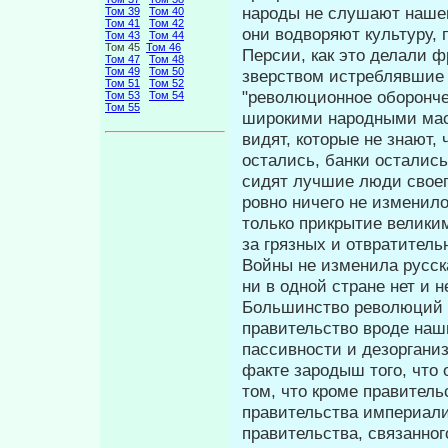
народы не слушают нашег
Том 39
Том 40
Том 41
Том 42
они водворяют культуру, 
Том 43
Том 44
Том 45
Том 46
Персии, как это делали ф
Том 47
Том 48
Том 49
Том 50
звер­ством истреблявшие 
Том 51
Том 52
"революционное оборонче
Том 53
Том 54
Том 55
широкими народными масс
видят, которые не знают,
остались, банки остались
сидят лучшие люди своего
ровно ничего не изменил
только прикрытие велики
за гряз­ных и отвратитель
Войны не изменила русск
ни в одной стране нет и 
Большинство рево­люций 
правительство вроде наш
пассивности и дезоргани
факте зародыш того, что 
том, что кроме правитель
правительства империали
правительст­ва, связанно