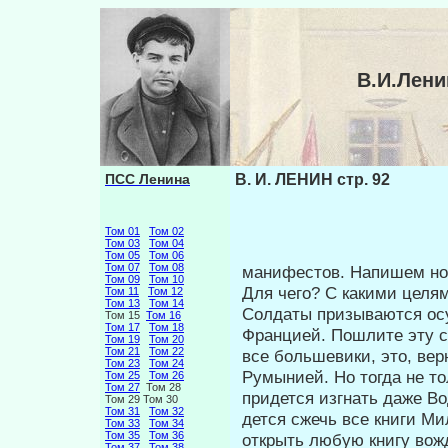
В.И.Лени
ПСС Ленина
В. И. ЛЕНИН стр. 92
Том 01
Том 02
Том 03
Том 04
Том 05
Том 06
Том 07
Том 08
манифестов. Напишем но
Том 09
Том 10
Для чего? С какими целя
Том 11
Том 12
Том 13
Том 14
Солдаты призываются осу
Том 15
Том 16
Том 17
Том 18
Францией. Пошлите эту с
Том 19
Том 20
Том 21
Том 22
все большевики, это, вер
Том 23
Том 24
Румынией. Но тогда не то
Том 25
Том 26
Том 27
Том 28
придется изгнать даже Во
Том 29 Том 30
Том 31
Том 32
дется сжечь все книги М
Том 33
Том 34
Том 35
Том 36
открыть любую книгу вож
Том 37
Том 38