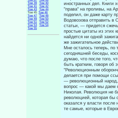
иностранных дел. Книги х
Том 39
Том 40
Том 41
Том 42
"права" на проливы, на 
Том 43
Том 44
Том 45
Том 46
поделил, он даже карту п
Том 47
Том 48
Том 49
Том 50
Водовозова отправить в 
Том 51
Том 52
статьи, — придется сжечь
Том 53
Том 54
Том 55
простые цитаты из этих к
найдется ни одной зажиг
же зажигательное действ
Мне осталось теперь, по 
сегодняш­ней беседы, кос
думаю, что после того, ч
быть кратким, говоря об 
"Революционным оборонче
де­лается при помощи сс
— револю­ционный народ,
вопрос — какой мы даем
Николая. Революция не б
революцией, которая бы с
оказался у власти посл
те самые, которые в Евро