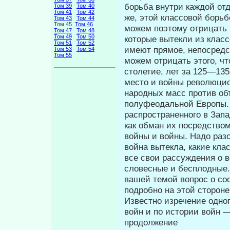
борьба внутри каждой от
Том 39
Том 40
Том 41
Том 42
же, этой классовой борь
Том 43
Том 44
Том 45
Том 46
можем поэтому отрицать 
Том 47
Том 48
Том 49
Том 50
которые вытекли из клас
Том 51
Том 52
имеют прямое, непосредс
Том 53
Том 54
Том 55
можем отрицать этого, чт
столетие, лет за 125—13
место и войны революци
народ­ных масс против о
полуфеодаль­ной Европы.
распространенного в Запад
как обман их посредство
войны и войны. Надо разо
война вытекла, какие клас
все свои рассуждения о в
словесные и бесплодные.
вашей темой вопрос о со
подробно на этой сто­роне
Известно изречение одно
войн и по истории войн —
продолжение