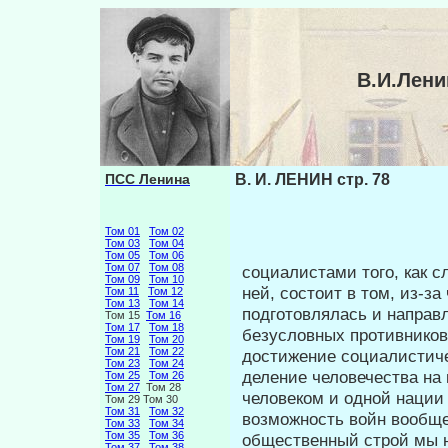
В.И.Лени
ПСС Ленина
В. И. ЛЕНИН стр. 78
Том 01
Том 02
Том 03
Том 04
Том 05
Том 06
Том 07
Том 08
социалистами того, как с
Том 09
Том 10
ней, состо­ит в том, из-з
Том 11
Том 12
Том 13
Том 14
подготовлялась и направ­
Том 15
Том 16
Том 17
Том 18
безусловных противников
Том 19
Том 20
Том 21
Том 22
достижение социалистичес
Том 23
Том 24
деление человечества на 
Том 25
Том 26
Том 27
Том 28
человеком и одной нации
Том 29 Том 30
Том 31
Том 32
возможность войн вообще
Том 33
Том 34
Том 35
Том 36
общественный строй мы н
Том 37
Том 38